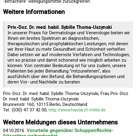
"einfachere" Reinigungsmittel zurückgreifen.
Weitere Informationen
Priv.-Doz. Dr. med. habil. Sybille Thoma-Uszynski
In unserer Praxis für Dermatologie und Venerologie bieten wir
Ihnen ein breites Spektrum an diagnostischen,
therapeutischen und prophylaktischen Leistungen, mit denen
wir Ihrer Haut zu mehr Gesundheit und Schönheit verhelfen.
Dabei setzen wir auf modernste Verfahren und Technologien,
um so präzise und damit schonend wie möglich arbeiten zu
können. Von zentraler Bedeutung ist für uns zudem, unsere
Patienten bei jeder Behandlung "mitzunehmen", also
ausführlich über den Befund, die Behandlungsoptionen und
deren Vor- und Nachteile zu beraten.
Priv.-Doz. Dr. med. habil. Sybille Thoma-Uszynski, Frau Priv.-Doz.
Dr. med. habil. Sybille Thoma-Uszynski
Brunnenstr. 160, 10115 Berlin, Deutschland
Tel.: (030) 47 37 42 00;
http://www.hautarzt-mitte.de
Weitere Meldungen dieses Unternehmens
04.10.2016
Vorurteile gegenüber Schuppenflechte-