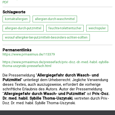
PDF
Schlagworte
kontaktallergien
allergien-durch-waschmittel
allergien-durch-putzmittel
feuchte-toilettentücher
weichspüler
worauf-allergiker-bei-putzmitteln-besonders-achten-sollten
Permanentlinks
https://www.prmaximus.de/113379
https://www.prmaximus.de/pressefach/priv.-doz.-dr.-med.-habil.-sybille-
thoma-uszynski-pressefach.html
Die Pressemeldung "
Allergiegefahr durch Wasch- und
Putzmittel
" unterliegt dem Urheberrecht. Jegliche Verwendung
dieses Textes, auch auszugsweise, erfordert die vorherige
schriftliche Erlaubnis des Autors. Autor der Pressemeldung
"
Allergiegefahr durch Wasch- und Putzmittel
" ist
Priv.-Doz.
Dr. med. habil. Sybille Thoma-Uszynski
, vertreten durch Priv.-
Doz. Dr. med. habil. Sybille Thoma-Uszynski.