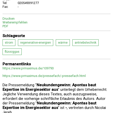
Tel:
020549391277
Fax:
-
Drucken
Weiterempfehlen
PDF
Schlagworte
strom
regenerative-energien
wärme
antriebstechnik
flüssiggas
Permanentlinks
https://www.prmaximus.de/109793
https://www.prmaximus.de/pressefach/-pressefach.html
Die Pressemeldung "
Neukundengewinn: Apontas baut
Expertise im Energiesektor aus
" unterliegt dem Urheberrecht.
Jegliche Verwendung dieses Textes, auch auszugsweise,
erfordert die vorherige schriftliche Erlaubnis des Autors. Autor
der Pressemeldung "
Neukundengewinn: Apontas baut
Expertise im Energiesektor aus
" ist
-
, vertreten durch Nicolai
Jereb.