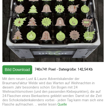
740x741 Pixel - Dateigröße: 142,54 Kb
Bild Download
Mit dem neuen Lust & Laune Adventskalender der
Braumanufaktur Welde wird das Warten auf Weihnachten in
diesem Jahr besonders schön: Ein Bogen mit 24
Weihnachtsmotiven (und den passenden Klebepunkten), die auf
24 Flaschen eines Bierkastens geklebt werden. Damit ist die Zeit
des Schokoladenkalenders vorbei - jeden Tag kann man sich eine
Flasche aufmachen. ... weiter lesen
Quelle