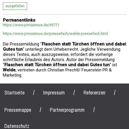
ausgefallen
Permanentlinks
https://www.prmaximus.de/95771
https://www.prmaximus.de/pressefach/welde-pressefach.html
Die Pressemeldung "
Flaschen statt Türchen öffnen und dabei
Gutes tun
" unterliegt dem Urheberrecht. Jegliche Verwendung
dieses Textes, auch auszugsweise, erfordert die vorherige
schriftliche Erlaubnis des Autors. Autor der Pressemeldung
"
Flaschen statt Türchen öffnen und dabei Gutes tun
" ist
Welde
, vertreten durch Christian Prechtl/ Feuerstein PR &
Marketing.
/
/
/
Startseite
Impressum
Referenzen
/
/
Pressemappe
Partnerprogramm
Datenschutz