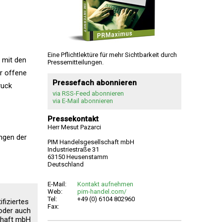
Eine Pflichtlektüre für mehr Sichtbarkeit durch
 mit den
Pressemitteilungen.
r offene
Pressefach abonnieren
ruck
via RSS-Feed abonnieren
via E-Mail abonnieren
Pressekontakt
Herr Mesut Pazarci
ungen der
PIM Handelsgesellschaft mbH
Industriestraße 31
63150 Heusenstamm
Deutschland
E-Mail:
Kontakt aufnehmen
Web:
pim-handel.com/
Tel:
+49 (0) 6104 802960
fiziertes
Fax:
 oder auch
schaft mbH