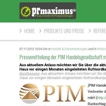
HOME
PRODUKTE UND PREISE
REFER
07.11.2013 10:34 Uhr in
Handel & Dienstleistungen
und in
Wirtsc
Pressemitteilung der PIM Handelsgesellschaft
Aus aktuellem Anlass möchten wir Sie über die a
Haus vor einigen Monaten eingeleiteten Rufmord
Kurzfassung:
Aus aktuellem Anlass möchten wir Sie ü
Haus vor einigen Monaten eingeleiteten Rufmordkamp
[PIM Hande
Verbreiter 
mbH (
http:
Rückschlag 