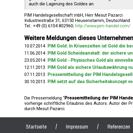
auch die Lagerung des Goldes an.
PIM Handelsgesellschaft mbH, Herr Mesut Pazarci
Industriestraße 31, 63150 Heusenstamm, Deutschland
Tel.: +49 (0) 6104 802960;
http://www.pim-handel.com/
Weitere Meldungen dieses Unternehme
10.07.2014
PIM Gold: In Krisenzeiten ist Gold die b
11.06.2014
PIM Gold Scheideanstalt: der sichere u
23.05.2014
PIM Gold - Physisches Gold als sinnvoll
12.11.2013
PIM Gold als sichere Urlaubswährung n
07.11.2013
Pressemitteilung der PIM Handelsgesel
30.10.2013
PIM setzt auf das Sicherheitskonzept v
Die Pressemeldung "
Pressemitteilung der PIM Hand
vorherige schriftliche Erlaubnis des Autors. Autor der 
durch Mesut Pazarci.
/
/
Startseite
Impressum
Referenzen