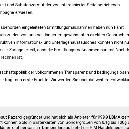
gkeit und Substanzarmut der von interessierter Seite betriebenen
pagne erwiesen.
lungsbehörden eingeleiteten Ermittlungsmaßnahmen haben nun Fahrt
ich zu den von uns seit längerem gewünschten direkten Gesprächen
uktiven Informations- und Unterlagenaustausches konnten nicht nu
 die Zusage erteilt, dass die Ermittlungsmaßnahmen nun mit Nachd
rechnen ist.
 Geschäftspolitik der vollkommenen Transparenz und bedingungslosen
e trägt nun erste Früchte. Wir werden Sie über die weitere Entwickl
t Pazarci gegründet und hat sich als Anbieter für 999,9 LBMA-zerti
ft können Gold in Blisterkarten von Sondergrößen von 0,1g bis 100g
s erfolgt persönlich. Darüber hinaus bietet die PIM Handelsgesell