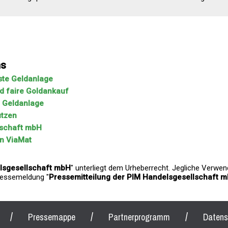
ns
este Geldanlage
nd faire Goldankauf
e Geldanlage
utzen
lschaft mbH
on ViaMat
elsgesellschaft mbH
" unterliegt dem Urheberrecht. Jegliche Verwe
Pressemeldung "
Pressemitteilung der PIM Handelsgesellschaft 
/
/
/
Pressemappe
Partnerprogramm
Datens