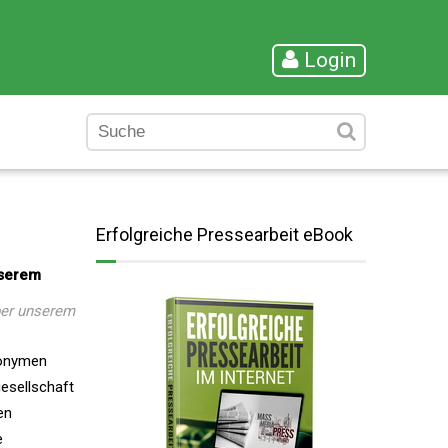
Login
Erfolgreiche Pressearbeit eBook
nserem
ber unserem
nonymen
esellschaft
en
e