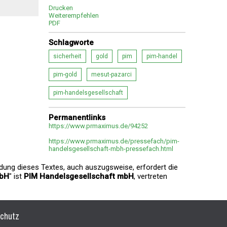
Drucken
Weiterempfehlen
PDF
Schlagworte
sicherheit
gold
pim
pim-handel
pim-gold
mesut-pazarci
pim-handelsgesellschaft
Permanentlinks
https://www.prmaximus.de/94252
https://www.prmaximus.de/pressefach/pim-
handelsgesellschaft-mbh-pressefach.html
ndung dieses Textes, auch auszugsweise, erfordert die
mbH
" ist
PIM Handelsgesellschaft mbH
, vertreten
chutz