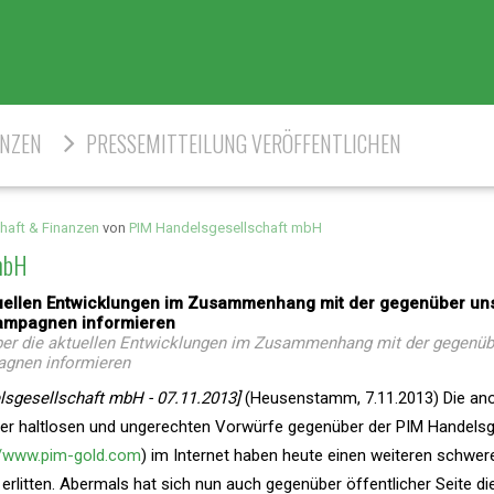
ENZEN
PRESSEMITTEILUNG VERÖFFENTLICHEN
haft & Finanzen
von
PIM Handelsgesellschaft mbH
 mbH
ktuellen Entwicklungen im Zusammenhang mit der gegenüber u
kampagnen informieren
ber die aktuellen Entwicklungen im Zusammenhang mit der gegenü
agnen informieren
lsgesellschaft mbH - 07.11.2013]
(Heusenstamm, 7.11.2013) Die a
der haltlosen und ungerechten Vorwürfe gegenüber der PIM Handelsg
//www.pim-gold.com
) im Internet haben heute einen weiteren schwer
erlitten. Abermals hat sich nun auch gegenüber öffentlicher Seite di