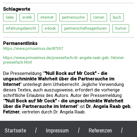
Schlagworte
liebe
erotik
internet
partnersuche
roman
buch
erfahrungsbericht
e-book
partnerschaftsagenturen
humor
Permanentlinks
https://www.prmaximus.de/87357
https://www.prmaximus.de/pressefach/dr.-angela-raab-geb.-fetzner-
pressefach.html
Die Pressemeldung "
"Null Bock auf Mr Cock" - die
ungeschminkte Wahrheit über die Partnersuche im
Internet
" unterliegt dem Urheberrecht. Jegliche Verwendung
dieses Textes, auch auszugsweise, erfordert die vorherige
schriftliche Erlaubnis des Autors. Autor der Pressemeldung
"
"Null Bock auf Mr Cock" - die ungeschminkte Wahrheit
über die Partnersuche im Internet
" ist
Dr. Angela Raab geb.
Fetzner
, vertreten durch Dr. Angela Raab.
/
/
/
Startseite
Impressum
Referenzen