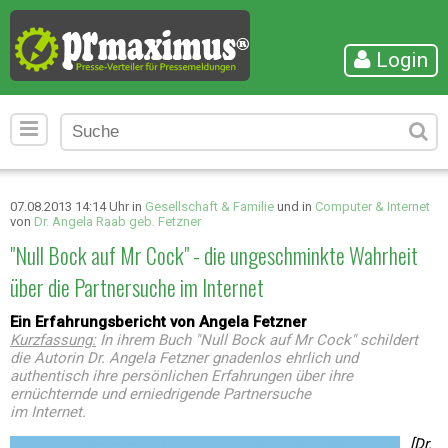
Login
07.08.2013 14:14 Uhr in
Gesellschaft & Familie
und in
Computer & Internet
von
Dr. Angela Raab geb. Fetzner
"Null Bock auf Mr Cock" - die ungeschminkte Wahrheit
über die Partnersuche im Internet
Ein Erfahrungsbericht von Angela Fetzner
Kurzfassung:
In ihrem Buch "Null Bock auf Mr Cock" schildert
die Autorin Dr. Angela Fetzner gnadenlos ehrlich und
authentisch ihre persönlichen Erfahrungen über ihre
ernüchternde und erniedrigende Partnersuche
im Internet.
[Dr.