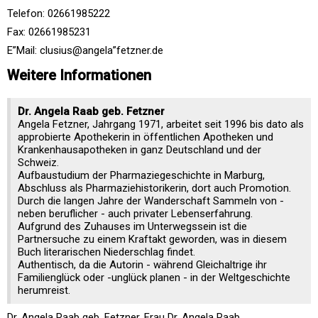
Telefon: 02661985222
Fax: 02661985231
E”Mail: clusius@angela”fetzner.de
Weitere Informationen
Dr. Angela Raab geb. Fetzner
Angela Fetzner, Jahrgang 1971, arbeitet seit 1996 bis dato als
approbierte Apothekerin in öffentlichen Apotheken und
Krankenhausapotheken in ganz Deutschland und der
Schweiz.
Aufbaustudium der Pharmaziegeschichte in Marburg,
Abschluss als Pharmaziehistorikerin, dort auch Promotion.
Durch die langen Jahre der Wanderschaft Sammeln von -
neben beruflicher - auch privater Lebenserfahrung.
Aufgrund des Zuhauses im Unterwegssein ist die
Partnersuche zu einem Kraftakt geworden, was in diesem
Buch literarischen Niederschlag findet.
Authentisch, da die Autorin - während Gleichaltrige ihr
Familienglück oder -unglück planen - in der Weltgeschichte
herumreist.
Dr. Angela Raab geb. Fetzner, Frau Dr. Angela Raab