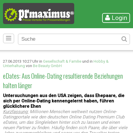
Login
27.06.2013 10:27 Uhr in
Gesellschaft & Familie
und in
Hobby &
Unterhaltung
von
Be Beauty GmbH
eDates: Aus Online-Dating resultierende Beziehungen
halten länger
Untersuchungen aus den USA zeigen, dass Ehepaare, die
sich per Online-Dating kennengelernt haben, führen
glücklichere Ehen
Kurzfassung:
Millionen Menschen weltweit nutzen Online-
Datingportale wie den deutschen Online Dating Premium Club
eDates, um das Singleleben hinter sich zu lassen und einen
neuen Partner zu finden. Häufig finden sich Paare, die über viele