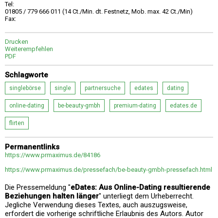
Tel:
01805 / 779 666 011 (14 Ct./Min. dt. Festnetz, Mob. max. 42 Ct./Min)
Fax:
Drucken
Weiterempfehlen
PDF
Schlagworte
singlebörse
single
partnersuche
edates
dating
online-dating
be-beauty-gmbh
premium-dating
edates.de
flirten
Permanentlinks
https://www.prmaximus.de/84186
https://www.prmaximus.de/pressefach/be-beauty-gmbh-pressefach.html
Die Pressemeldung "
eDates: Aus Online-Dating resultierende
Beziehungen halten länger
" unterliegt dem Urheberrecht.
Jegliche Verwendung dieses Textes, auch auszugsweise,
erfordert die vorherige schriftliche Erlaubnis des Autors. Autor