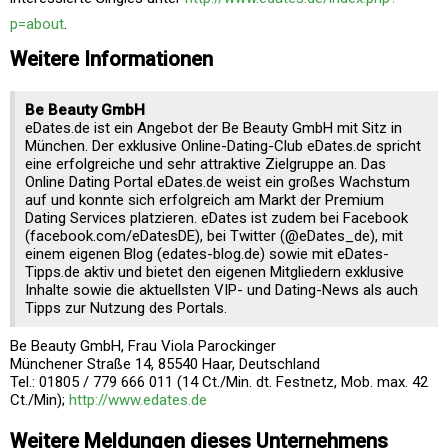
p=about
.
Weitere Informationen
Be Beauty GmbH
eDates.de ist ein Angebot der Be Beauty GmbH mit Sitz in
München. Der exklusive Online-Dating-Club eDates.de spricht
eine erfolgreiche und sehr attraktive Zielgruppe an. Das
Online Dating Portal eDates.de weist ein großes Wachstum
auf und konnte sich erfolgreich am Markt der Premium
Dating Services platzieren. eDates ist zudem bei Facebook
(facebook.com/eDatesDE), bei Twitter (@eDates_de), mit
einem eigenen Blog (edates-blog.de) sowie mit eDates-
Tipps.de aktiv und bietet den eigenen Mitgliedern exklusive
Inhalte sowie die aktuellsten VIP- und Dating-News als auch
Tipps zur Nutzung des Portals.
Be Beauty GmbH, Frau Viola Parockinger
Münchener Straße 14, 85540 Haar, Deutschland
Tel.: 01805 / 779 666 011 (14 Ct./Min. dt. Festnetz, Mob. max. 42
Ct./Min);
http://www.edates.de
Weitere Meldungen dieses Unternehmens