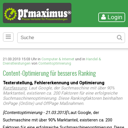
Login
21.03.2013 15:03 Uhr in
Computer & Internet
und in
Handel &
Dienstleistungen
von
Contentoptimierung
Content-Optimierung für besseres Ranking
Texterstellung, Fehlererkennung und Optimierung
Kurzfassung:
Laut Google, der Suchmaschine mit über 90%
Marktanteil, existieren ca. 200 Faktoren für eine erfolgreiche
Suchmaschinenoptimierung. Diese Rankingfaktoren beinhalten
OnPage (OnSite) und OffPage Maßnahmen.
[Contentoptimierung - 21.03.2013]
Laut Google, der
Suchmaschine mit über 90% Marktanteil, existieren ca. 200
Faktoren für eine erfolgreiche Suchmaschinenoptimierung. Diese