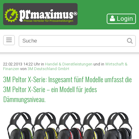
Login
22.02.2013 14:22 Uhr in
Handel & Dienstleistungen
und in
Wirtschaft &
Finanzen
von
3M Deutschland GmbH
3M Peltor X-Serie: Insgesamt fünf Modelle umfasst die
3M Peltor X-Serie – ein Modell für jedes
Dämmungsniveau.