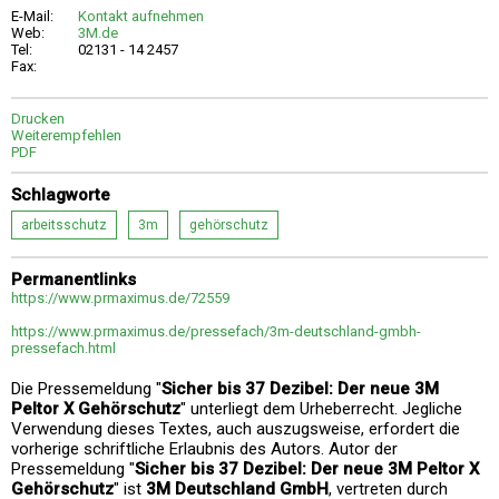
E-Mail:
Kontakt aufnehmen
Web:
3M.de
Tel:
02131 - 14 2457
Fax:
Drucken
Weiterempfehlen
PDF
Schlagworte
arbeitsschutz
3m
gehörschutz
Permanentlinks
https://www.prmaximus.de/72559
https://www.prmaximus.de/pressefach/3m-deutschland-gmbh-
pressefach.html
Die Pressemeldung "
Sicher bis 37 Dezibel: Der neue 3M
Peltor X Gehörschutz
" unterliegt dem Urheberrecht. Jegliche
Verwendung dieses Textes, auch auszugsweise, erfordert die
vorherige schriftliche Erlaubnis des Autors. Autor der
Pressemeldung "
Sicher bis 37 Dezibel: Der neue 3M Peltor X
Gehörschutz
" ist
3M Deutschland GmbH
, vertreten durch