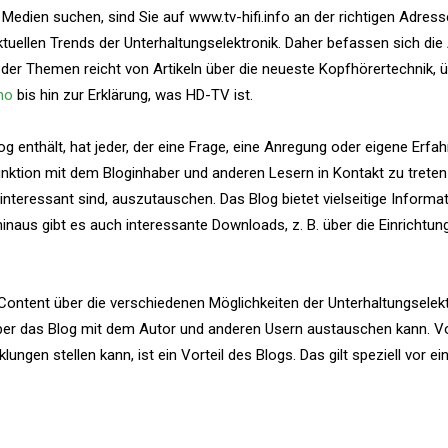
Medien suchen, sind Sie auf www.tv-hifi.info an der richtigen Adress
uellen Trends der Unterhaltungselektronik. Daher befassen sich die A
e der Themen reicht von Artikeln über die neueste Kopfhörertechnik, 
no
bis hin zur Erklärung, was HD-TV ist.
og enthält, hat jeder, der eine Frage, eine Anregung oder eigene Erfa
nktion mit dem Bloginhaber und anderen Lesern in Kontakt zu treten
e interessant sind, auszutauschen. Das Blog bietet vielseitige Informa
hinaus gibt es auch interessante Downloads, z. B. über die Einrichtun
ntent über die verschiedenen Möglichkeiten der Unterhaltungselekt
ber das Blog mit dem Autor und anderen Usern austauschen kann. V
gen stellen kann, ist ein Vorteil des Blogs. Das gilt speziell vor ei