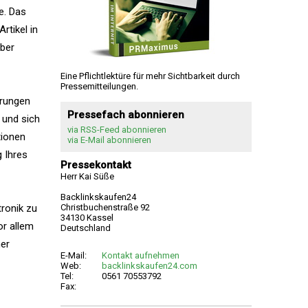
e. Das
rtikel in
über
Eine Pflichtlektüre für mehr Sichtbarkeit durch
Pressemitteilungen.
hrungen
Pressefach abonnieren
 und sich
via RSS-Feed abonnieren
tionen
via E-Mail abonnieren
g Ihres
Pressekontakt
Herr Kai Süße
Backlinkskaufen24
ronik zu
Christbuchenstraße 92
34130 Kassel
or allem
Deutschland
ner
E-Mail:
Kontakt aufnehmen
Web:
backlinkskaufen24.com
Tel:
0561 70553792
Fax: