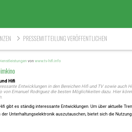
ENZEN
PRESSEMITTEILUNG VERÖFFENTLICHEN
ienstleistungen
von
www.tv-hifi.info
eimkino
nd Hifi
eressante Entwicklungen in den Bereichen Hifi und TV sowie auch 
info von Emanuel Rodriguez die besten Möglichkeiten dazu. Hier könn
n.
ifi gibt es ständig interessante Entwicklungen. Um über aktuelle Tre
 der Unterhaltungselektronik auszutauschen, bietet sich die Nutzung