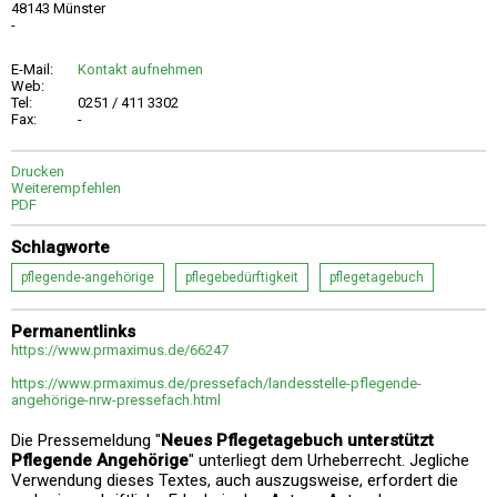
48143 Münster
-
E-Mail:
Kontakt aufnehmen
Web:
Tel:
0251 / 411 3302
Fax:
-
Drucken
Weiterempfehlen
PDF
Schlagworte
pflegende-angehörige
pflegebedürftigkeit
pflegetagebuch
Permanentlinks
https://www.prmaximus.de/66247
https://www.prmaximus.de/pressefach/landesstelle-pflegende-
angehörige-nrw-pressefach.html
Die Pressemeldung "
Neues Pflegetagebuch unterstützt
Pflegende Angehörige
" unterliegt dem Urheberrecht. Jegliche
Verwendung dieses Textes, auch auszugsweise, erfordert die