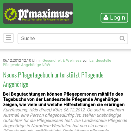
Login
06.12.2012 12:10 Uhr in
Gesundheit & Wellness
von
Landesstelle
Pflegende Angehörige NRW
Neues Pflegetagebuch unterstützt Pflegende
Angehörige
Bei Begutachtungen können Pflegepersonen mithilfe des
Tagebuchs von der Landesstelle Pflegende Angehörige
zeigen, wie viele und welche Hilfestellungen sie erbringen
Kurzfassung:
(ddp direct) Köln, 06.12.2012. Ob und in welchem
Ausmaß eine Person pflegebedürftig ist, stellen unabhängige
Gutachter für die Pflegekassen fest. Die Landesstelle Pflegende
Angehörige in Nordrhein-Westfalen hat nun ein neues