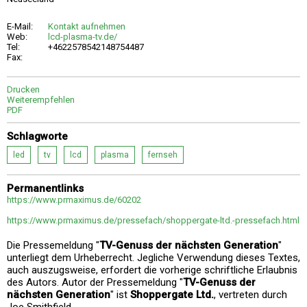
E-Mail:
Kontakt aufnehmen
Web:
lcd-plasma-tv.de/
Tel:
+4622578542148754487
Fax:
Drucken
Weiterempfehlen
PDF
Schlagworte
led
tv
lcd
plasma
fernseh
Permanentlinks
https://www.prmaximus.de/60202
https://www.prmaximus.de/pressefach/shoppergate-ltd.-pressefach.html
Die Pressemeldung "
TV-Genuss der nächsten Generation
"
unterliegt dem Urheberrecht. Jegliche Verwendung dieses Textes,
auch auszugsweise, erfordert die vorherige schriftliche Erlaubnis
des Autors. Autor der Pressemeldung "
TV-Genuss der
nächsten Generation
" ist
Shoppergate Ltd.
, vertreten durch