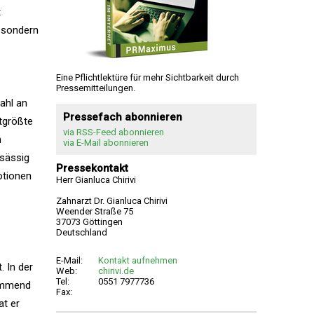
t
, sondern
Eine Pflichtlektüre für mehr Sichtbarkeit durch
Pressemitteilungen.
zahl an
Pressefach abonnieren
tgrößte
via RSS-Feed abonnieren
n
via E-Mail abonnieren
nsässig
Pressekontakt
otionen
Herr Gianluca Chirivi
Zahnarzt Dr. Gianluca Chirivi
Weender Straße 75
37073 Göttingen
Deutschland
E-Mail:
Kontakt aufnehmen
. In der
Web:
chirivi.de
Tel:
0551 7977736
kommend
Fax:
at er