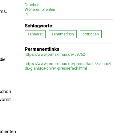
Drucken
Weiterempfehlen
ams,
PDF
Schlagworte
zahnarzt
zahnmedizin
göttingen
Permanentlinks
https://www.prmaximus.de/58752
die
https://www.prmaximus.de/pressefach/zahnarzt-
dr.-gianluca-chirivi-pressefach.html
 schon
 womit
atienten