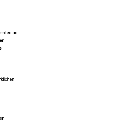
ienten an
men
e
rklichen
ten