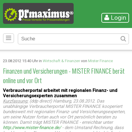
Login
23.08.2012 15:40 Uhr in
Wirtschaft & Finanzen
von
Mister Finance
Finanzen und Versicherungen - MISTER FINANCE berät
online und vor Ort
Verbraucherportal arbeitet mit regionalen Finanz- und
Versicherungsexperten zusammen
Kurzfassung:
(ddp direct) Hamburg, 23.08.2012. Das
unabhängige Verbraucherportal MISTER FINANCE kooperiert
bundesweit mit regionalen Finanz- und Versicherungsexperten,
um seine Nutzer fortan auch vor Ort persönlich beraten zu
können. Damit trägt MISTER FINANCE - erreichbar unter
http://www.mister-finance.de/
- dem Umstand Rechnung, dass