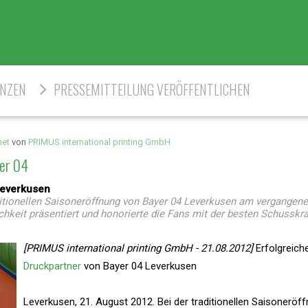
ENZEN
PRESSEMITTEILUNG VERÖFFENTLICHEN
net
von
PRIMUS international printing GmbH
yer 04
Leverkusen
ditionellen Saisoneröffnung von Bayer 04 Leverkusen am vergangen
lichkeit präsentiert und honorierte die Fans mit der besten Schusskra
[PRIMUS international printing GmbH - 21.08.2012]
Erfolgreiche
Druckpartner
von Bayer 04 Leverkusen
Leverkusen, 21. August 2012. Bei der traditionellen Saisoneröf