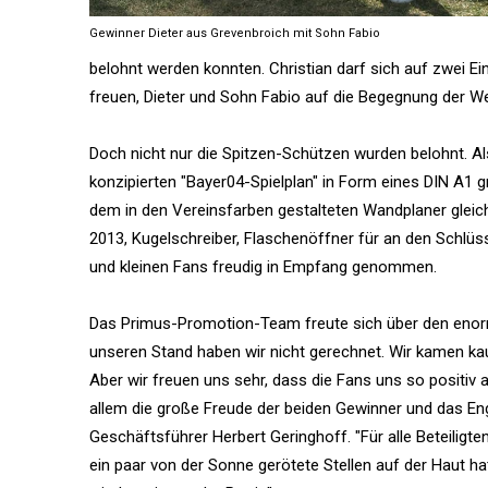
Gewinner Dieter aus Grevenbroich mit Sohn Fabio
belohnt werden konnten. Christian darf sich auf zwei E
freuen, Dieter und Sohn Fabio auf die Begegnung der 
Doch nicht nur die Spitzen-Schützen wurden belohnt. A
konzipierten "Bayer04-Spielplan" in Form eines DIN A1 
dem in den Vereinsfarben gestalteten Wandplaner glei
2013, Kugelschreiber, Flaschenöffner für an den Schlü
und kleinen Fans freudig in Empfang genommen.
Das Primus-Promotion-Team freute sich über den enorm
unseren Stand haben wir nicht gerechnet. Wir kamen ka
Aber wir freuen uns sehr, dass die Fans uns so positi
allem die große Freude der beiden Gewinner und das E
Geschäftsführer Herbert Geringhoff. "Für alle Beteiligt
ein paar von der Sonne gerötete Stellen auf der Haut h