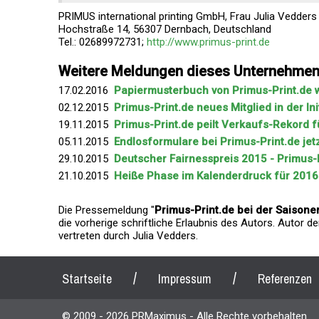
PRIMUS international printing GmbH, Frau Julia Vedders
Hochstraße 14, 56307 Dernbach, Deutschland
Tel.: 02689972731;
http://www.primus-print.de
Weitere Meldungen dieses Unternehme
17.02.2016
Papiermusterbuch von Primus-Print.de 
02.12.2015
Primus-Print.de neues Mitglied in der Init
19.11.2015
Primus-Print.de peilt Verkaufs-Rekord 
05.11.2015
Endlosformulare bei Primus-Print.de jetz
29.10.2015
Deutscher Fairnesspreis 2015 - Primus-Pr
21.10.2015
Heiße Phase im Kalenderdruck für 2016 
Die Pressemeldung "
Primus-Print.de bei der Saison
die vorherige schriftliche Erlaubnis des Autors. Autor 
vertreten durch Julia Vedders.
/
/
Startseite
Impressum
Referenzen
© 2009 - 2026 PRMaximus - Alle Rechte vorbehalten