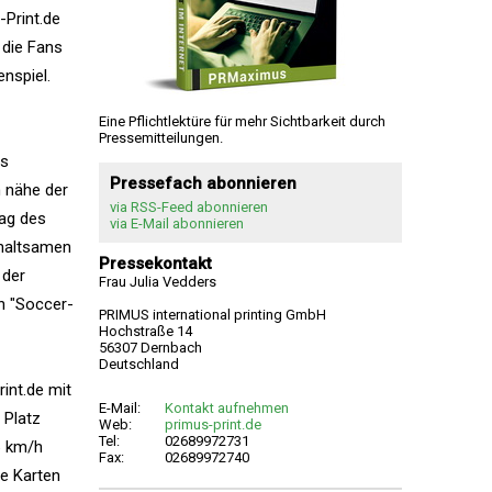
Print.de
 die Fans
nspiel.
Eine Pflichtlektüre für mehr Sichtbarkeit durch
Pressemitteilungen.
es
Pressefach abonnieren
n nähe der
via RSS-Feed abonnieren
ag des
via E-Mail abonnieren
rhaltsamen
Pressekontakt
 der
Frau Julia Vedders
n "Soccer-
PRIMUS international printing GmbH
Hochstraße 14
56307 Dernbach
Deutschland
int.de mit
E-Mail:
Kontakt aufnehmen
 Platz
Web:
primus-print.de
Tel:
02689972731
6 km/h
Fax:
02689972740
ie Karten