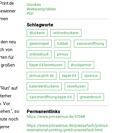
rint.de
Drucken
Weiterempfehlen
Gewinner
PDF
remen
Schlagworte
druckerei
onlinedruckerei
 den neu
gewinnspiel
fußball
saisoneröffnung
ich von
onlinedruck
primus
ten für
n großen
bayer-04-leverkusen
druckpartner
primus-print.de
bayer-04
sponsor
kalenderdruckerei
leverkusen
"Run" auf
erher.
saisoneröffnung-bayer-04
grevenbroich
. Vor
ehen.", so
Permanentlinks
https://www.prmaximus.de/57368
heute noch
https://www.prmaximus.de/pressefach/primus-
gerne
international-printing-gmbh-pressefach.html