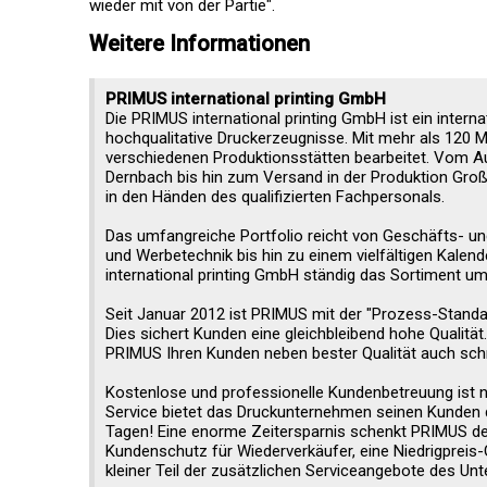
wieder mit von der Partie".
Weitere Informationen
PRIMUS international printing GmbH
Die PRIMUS international printing GmbH ist ein intern
hochqualitative Druckerzeugnisse. Mit mehr als 120 M
verschiedenen Produktionsstätten bearbeitet. Vom Au
Dernbach bis hin zum Versand in der Produktion Groß
in den Händen des qualifizierten Fachpersonals.
Das umfangreiche Portfolio reicht von Geschäfts- un
und Werbetechnik bis hin zu einem vielfältigen Kale
international printing GmbH ständig das Sortiment u
Seit Januar 2012 ist PRIMUS mit der "Prozess-Standa
Dies sichert Kunden eine gleichbleibend hohe Qualit
PRIMUS Ihren Kunden neben bester Qualität auch schne
Kostenlose und professionelle Kundenbetreuung ist n
Service bietet das Druckunternehmen seinen Kunden 
Tagen! Eine enorme Zeitersparnis schenkt PRIMUS den 
Kundenschutz für Wiederverkäufer, eine Niedrigpreis-G
kleiner Teil der zusätzlichen Serviceangebote des Un