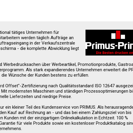
ational tätiges Unternehmen für
itarbeitern werden täglich Aufträge an
ftragseingang in der Verkaufszentrale
schirma - die komplette Abwicklung liegt
d Werbedrucksachen über Werbeartikel, Promotionprodukte, Gastroar
nderprogramm. Als stark expandierendes Unternehmen erweitert die 
m die Wünsche der Kunden bestens zu erfüllen.
rd Offset"-Zertifizierung nach Qualitätsstandard ISO 12647 ausgeze
ät. Mit modernsten Maschinen und ständigen Prozessoptimierungen b
lle Lieferzeiten und niedrige Preise.
ur ein kleiner Teil des Kundenservice von PRIMUS. Als herausragend
den Kauf auf Rechnung an - und das bei einem Zahlungsziel von bis
Kunden mit der einzigartigen Onlinekalkulation in Echtzeit. 100 %
arantie für viele Produkte sowie ein kostenloser Produktkatalog sin
ternehmens.