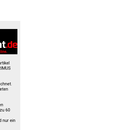
tikel
PRIMUS
ichnet.
ieten
en
 zu 60
d nur ein