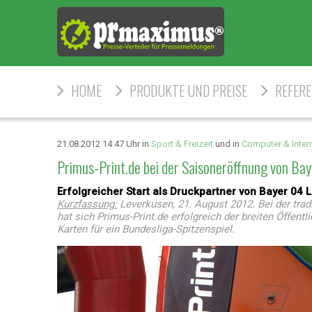
HOME
PRODUKTE UND PREISE
REFER
21.08.2012 14:47 Uhr in
Sport & Freizeit
und in
Computer & Inter
Primus-Print.de bei der Saisoneröffnung von Ba
Erfolgreicher Start als Druckpartner von Bayer 04 
Kurzfassung:
Leverkusen, 21. August 2012. Bei der tra
hat sich Primus-Print.de erfolgreich der breiten Öffent
Karten für ein Bundesliga-Spitzenspiel.