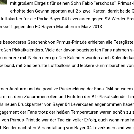
mit großem Ehrgeiz für seinen Sohn Fabio "erschoss". Primus-P
erhöhte den Gewinn spontan auf 2 x zwei Karten, damit beide 
intrittskarten für die Partie Bayer 04 Leverkusen gegen SV Werder B
Werkself gegen den FC Bayern München im März 2013.
ls besonderes Geschenk von Primus-Print.de erhielten alle Festgäste
großen Plakatkalenders. Viele der davon begeisterten Fans nahmen s
ch mehrere mit. Neben dem großen Kalender wurden auch Kalenderkar
sselbund, mit Gas befüllte Luftballons und leckere Gummibärchen vo
en Ansturm und die positive Rückmeldung der Fans. "Mit so einem 
um mit dem Zusammenrollen und Eintüten der A1-Plakatkalender hint
v als neuen Druckpartner von Bayer 04 Leverkusen angenommen haben
ngagement der Fans trotz der heißen Temperaturen waren schön zu s
en von Primus-Print.de war der Tag ein voller Erfolg, auch wenn man 
at. Bei der nächsten Veranstaltung von Bayer 04 Leverkusen sind wir 