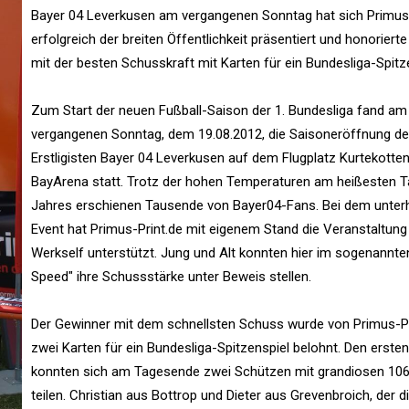
Bayer 04 Leverkusen am vergangenen Sonntag hat sich Primus-
erfolgreich der breiten Öffentlichkeit präsentiert und honorierte
mit der besten Schusskraft mit Karten für ein Bundesliga-Spitze
Zum Start der neuen Fußball-Saison der 1. Bundesliga fand am
vergangenen Sonntag, dem 19.08.2012, die Saisoneröffnung d
Erstligisten Bayer 04 Leverkusen auf dem Flugplatz Kurtekotte
BayArena statt. Trotz der hohen Temperaturen am heißesten T
Jahres erschienen Tausende von Bayer04-Fans. Bei dem unte
Event hat Primus-Print.de mit eigenem Stand die Veranstaltung
Werkself unterstützt. Jung und Alt konnten hier im sogenannte
Speed" ihre Schussstärke unter Beweis stellen.
Der Gewinner mit dem schnellsten Schuss wurde von Primus-Pr
zwei Karten für ein Bundesliga-Spitzenspiel belohnt. Den ersten
konnten sich am Tagesende zwei Schützen mit grandiosen 10
teilen. Christian aus Bottrop und Dieter aus Grevenbroich, der d