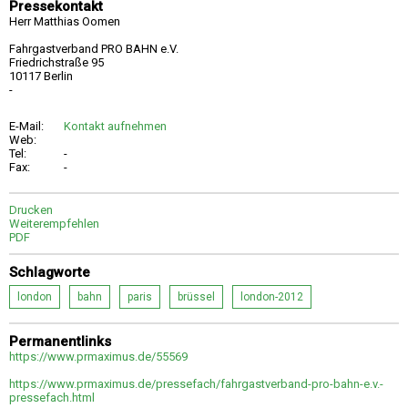
Pressekontakt
Herr Matthias Oomen
Fahrgastverband PRO BAHN e.V.
Friedrichstraße 95
10117 Berlin
-
E-Mail:
Kontakt aufnehmen
Web:
Tel:
-
Fax:
-
Drucken
Weiterempfehlen
PDF
Schlagworte
london
bahn
paris
brüssel
london-2012
Permanentlinks
https://www.prmaximus.de/55569
https://www.prmaximus.de/pressefach/fahrgastverband-pro-bahn-e.v.-
pressefach.html