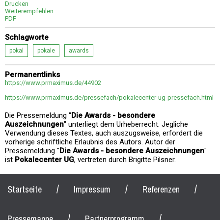
Drucken
Weiterempfehlen
PDF
Schlagworte
pokal
pokale
awards
Permanentlinks
https://www.prmaximus.de/44902
https://www.prmaximus.de/pressefach/pokalecenter-ug-pressefach.html
Die Pressemeldung "
Die Awards - besondere
Auszeichnungen
" unterliegt dem Urheberrecht. Jegliche
Verwendung dieses Textes, auch auszugsweise, erfordert die
vorherige schriftliche Erlaubnis des Autors. Autor der
Pressemeldung "
Die Awards - besondere Auszeichnungen
"
ist
Pokalecenter UG
, vertreten durch Brigitte Pilsner.
/
/
/
Startseite
Impressum
Referenzen
/
/
Pressemappe
Partnerprogramm