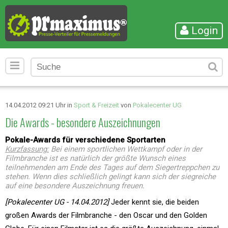
Login
14.04.2012 09:21 Uhr in
Sport & Freizeit
von
Pokalecenter UG
Die Awards - besondere Auszeichnungen
Pokale-Awards für verschiedene Sportarten
Kurzfassung:
Bei einem sportlichen Wettkampf oder in der
Filmbranche ist es natürlich der größte Wunsch eines
teilnehmenden am Ende des Tages auf dem Siegertreppchen zu
stehen. Wenn dies schließlich gelingt kann sich der siegreiche
auf eine besondere Auszeichnung freuen.
[Pokalecenter UG - 14.04.2012]
Jeder kennt sie, die beiden
großen Awards der Filmbranche - den Oscar und den Golden