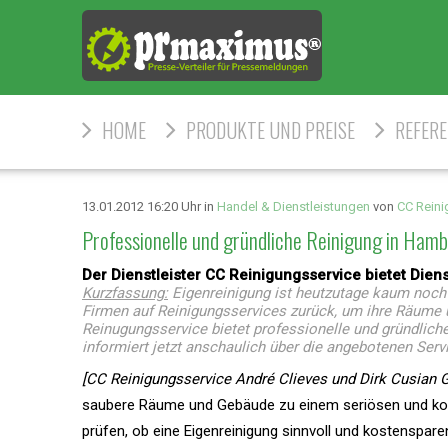
HOME
PRODUKTE UND PREISE
REFER
13.01.2012 16:20 Uhr in
Handel & Dienstleistungen
von
CC Reini
Professionelle und gründliche Reinigung in Ham
Der Dienstleister CC Reinigungsservice bietet Die
Kurzfassung:
Eigenreinigung ist heutzutage kaum noch 
Firmen auf Reinigungsservices zurück, um ihre Räume
Reinugungsservice bietet professionelle und gründlich
informiert jetzt anschaulich über die angebotenen Serv
[CC Reinigungsservice André Clieves und Dirk Cusian G
saubere Räume und Gebäude zu einem seriösen und ko
prüfen, ob eine Eigenreinigung sinnvoll und kostenspar