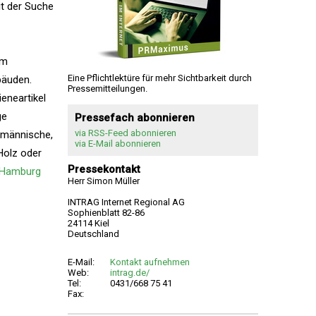
it der Suche
um
Eine Pflichtlektüre für mehr Sichtbarkeit durch
bäuden.
Pressemitteilungen.
eneartikel
ge
Pressefach abonnieren
via RSS-Feed abonnieren
hmännische,
via E-Mail abonnieren
Holz oder
Pressekontakt
 Hamburg
Herr Simon Müller
INTRAG Internet Regional AG
Sophienblatt 82-86
24114 Kiel
Deutschland
E-Mail:
Kontakt aufnehmen
Web:
intrag.de/
Tel:
0431/668 75 41
Fax: