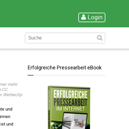
Login
Erfolgreiche Pressearbeit eBook
mmer mehr
n CC
er Werbeclip
gte und
irmen
ist und