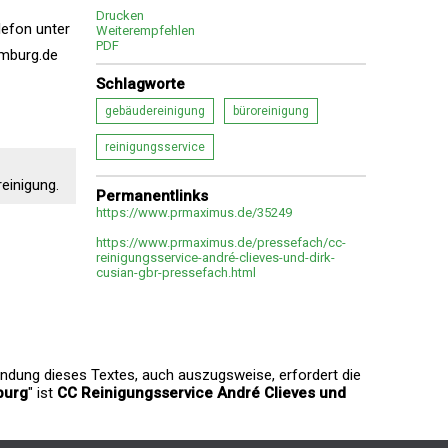
Drucken
lefon unter
Weiterempfehlen
PDF
amburg.de
Schlagworte
gebäudereinigung
büroreinigung
reinigungsservice
einigung.
Permanentlinks
https://www.prmaximus.de/35249
https://www.prmaximus.de/pressefach/cc-
reinigungsservice-andré-clieves-und-dirk-
cusian-gbr-pressefach.html
endung dieses Textes, auch auszugsweise, erfordert die
burg
" ist
CC Reinigungsservice André Clieves und