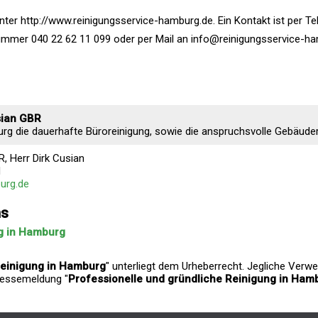
ter http://www.reinigungsservice-hamburg.de. Ein Kontakt ist per Te
Nummer 040 22 62 11 099 oder per Mail an info@reinigungsservice-h
sian GBR
urg die dauerhafte Büroreinigung, sowie die anspruchsvolle Gebäuder
, Herr Dirk Cusian
d
urg.de
ns
ng in Hamburg
Reinigung in Hamburg
" unterliegt dem Urheberrecht. Jegliche Verw
Pressemeldung "
Professionelle und gründliche Reinigung in Ham