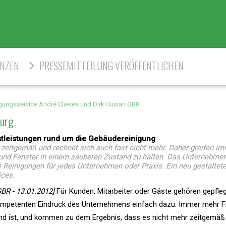
ENZEN
PRESSEMITTEILUNG VERÖFFENTLICHEN
gungsservice André Clieves und Dirk Cusian GBR
burg
nstleistungen rund um die Gebäudereinigung
zeitgemäß und rechnet sich auch fast nicht mehr. Daher greifen i
 und Fenster in einem sauberen Zustand zu halten. Das Unternehme
e Reinigungen für jedes Unternehmen oder Praxis. Ein neu gestaltet
ices.
BR - 13.01.2012]
Für Kunden, Mitarbeiter oder Gäste gehören gepfle
mpetenten Eindruck des Unternehmens einfach dazu. Immer mehr F
end ist, und kommen zu dem Ergebnis, dass es nicht mehr zeitgemäß 