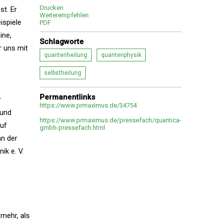
Drucken
t. Er
Weiterempfehlen
ispiele
PDF
ine,
Schlagworte
r uns mit
quantenheilung
quantenphysik
selbstheilung
Permanentlinks
r
https://www.prmaximus.de/34754
 und
https://www.prmaximus.de/pressefach/quantica-
auf
gmbh-pressefach.html
an der
ik e. V.
mehr, als