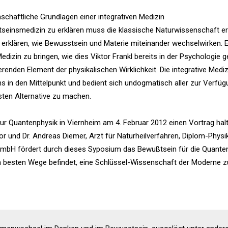
schaftliche Grundlagen einer integrativen Medizin
tseinsmedizin zu erklären muss die klassische Naturwissenschaft er
 erklären, wie Bewusstsein und Materie miteinander wechselwirken. 
dizin zu bringen, wie dies Viktor Frankl bereits in der Psychologie 
renden Element der physikalischen Wirklichkeit. Die integrative Medizi
s in den Mittelpunkt und bedient sich undogmatisch aller zur Verfüg
sten Alternative zu machen.
Quantenphysik in Viernheim am 4. Februar 2012 einen Vortrag halte
or und Dr. Andreas Diemer, Arzt für Naturheilverfahren, Diplom-Physik
 GmbH fördert durch dieses Syposium das Bewußtsein für die Quante
m besten Wege befindet, eine Schlüssel-Wissenschaft der Moderne z