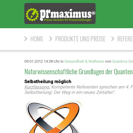
HOME
PRODUKTE UND PREISE
REFER
09.01.2012 14:38 Uhr in
Gesundheit & Wellness
von
Quantica G
Naturwissenschaftliche Grundlagen der Quantenp
Selbstheilung möglich
Kurzfassung:
Kompetente Referenten sprechen am 4. F
Selbstheilung: Der Weg in ein neues Zeitalter".