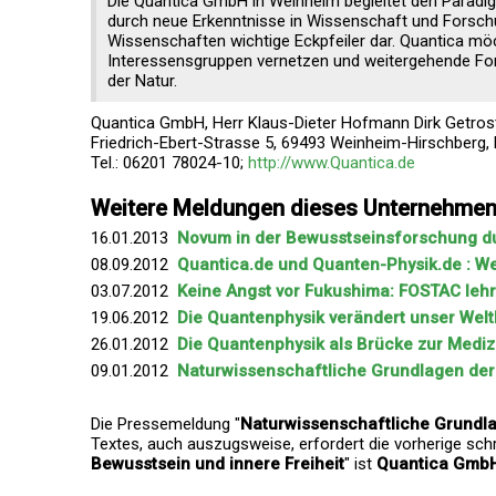
Die Quantica GmbH in Weinheim begleitet den Parad
durch neue Erkenntnisse in Wissenschaft und Forschu
Wissenschaften wichtige Eckpfeiler dar. Quantica mö
Interessensgruppen vernetzen und weitergehende F
der Natur.
Quantica GmbH, Herr Klaus-Dieter Hofmann Dirk Getros
Friedrich-Ebert-Strasse 5, 69493 Weinheim-Hirschberg,
Tel.: 06201 78024-10;
http://www.Quantica.de
Weitere Meldungen dieses Unternehme
16.01.2013
Novum in der Bewusstseinsforschung du
08.09.2012
Quantica.de und Quanten-Physik.de : We
03.07.2012
Keine Angst vor Fukushima: FOSTAC lehrt 
19.06.2012
Die Quantenphysik verändert unser Welt
26.01.2012
Die Quantenphysik als Brücke zur Mediz
09.01.2012
Naturwissenschaftliche Grundlagen der 
Die Pressemeldung "
Naturwissenschaftliche Grundla
Textes, auch auszugsweise, erfordert die vorherige schr
Bewusstsein und innere Freiheit
" ist
Quantica Gmb