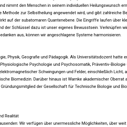
und nimmt den Menschen in seinem individuellen Heilungswunsch erns
die Methode zur Selbstheilung angewendet wird, und gibt zahlreiche Be
rkt auf der subatomaren Quantenebene. Die Eingriffe laufen über kle
d der Schlüssel dazu ist unser eigenes Bewusstsein. Verknüpfen wi
 Gedanken aus, können wir angeschlagene Systeme harmonisieren.
logie, Physik, Geografie und Pädagogik. Als Universitätsdozent hatte e
, Physiologische Psychologie und Psychosomatik, Präventiv-Biologie
elektromagnetischer Schwingungen und Felder, einschließlich Licht, 
hnische Biomedizin. Darüber hinaus ist Warnke akademischer Oberrat 
 Gründungsmitglied der Gesellschaft für Technische Biologie und Bion
d Realität
usenden: Wir verfügen über unermessliche Möglichkeiten, über weit 