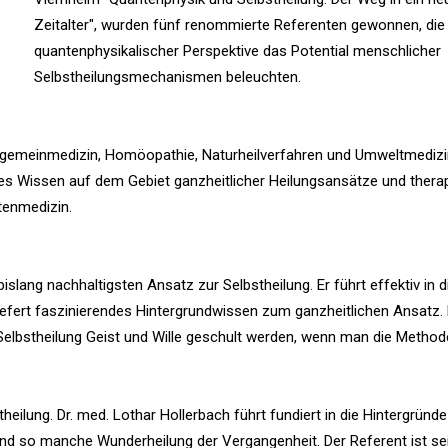
Zeitalter", wurden fünf renommierte Referenten gewonnen, die
quantenphysikalischer Perspektive das Potential menschlicher
n
Selbstheilungsmechanismen beleuchten.
 Allgemeinmedizin, Homöopathie, Naturheilverfahren und Umweltmedizi
des Wissen auf dem Gebiet ganzheitlicher Heilungsansätze und therap
tenmedizin.
islang nachhaltigsten Ansatz zur Selbstheilung. Er führt effektiv in d
efert faszinierendes Hintergrundwissen zum ganzheitlichen Ansatz.
r Selbstheilung Geist und Wille geschult werden, wenn man die Method
ilung. Dr. med. Lothar Hollerbach führt fundiert in die Hintergründe
end so manche Wunderheilung der Vergangenheit. Der Referent ist se