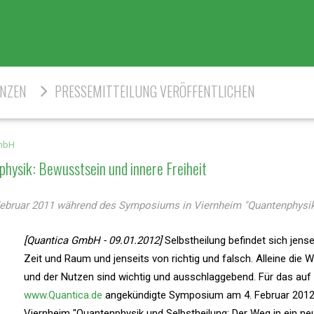
ENZEN
PRESSEMITTEILUNG VERÖFFENTLICHEN
mbH
hysik: Bewusstsein und innere Freiheit
ebruar 2011 während des Symposiums in Viernheim "Quantenphysi
[Quantica GmbH - 09.01.2012]
Selbstheilung befindet sich jense
Zeit und Raum und jenseits von richtig und falsch. Alleine die 
und der Nutzen sind wichtig und ausschlaggebend. Für das auf
www.Quantica.de
angekündigte Symposium am 4. Februar 2012
Viernheim "Quantenphysik und Selbstheilung: Der Weg in ein ne