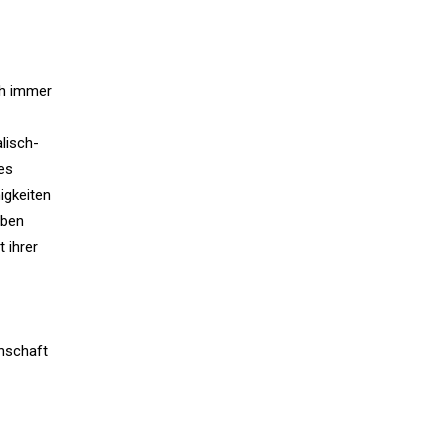
ch immer
lisch-
es
igkeiten
eben
 ihrer
enschaft