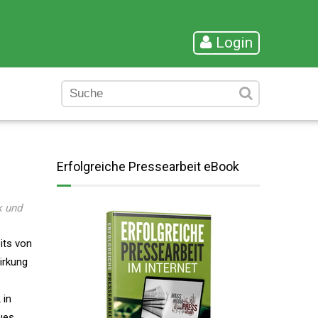
Login
Erfolgreiche Pressearbeit eBook
k und
its von
Wirkung
 in
ues