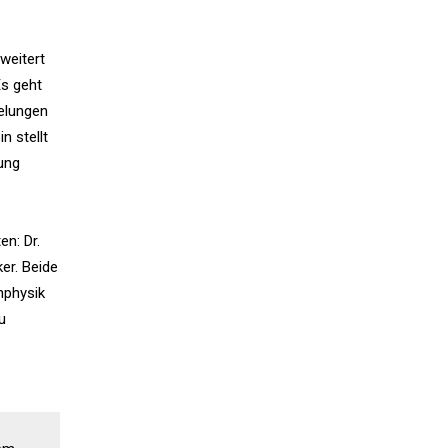
weitert
Es geht
gelungen
n stellt
ung
n: Dr.
er. Beide
nphysik
u