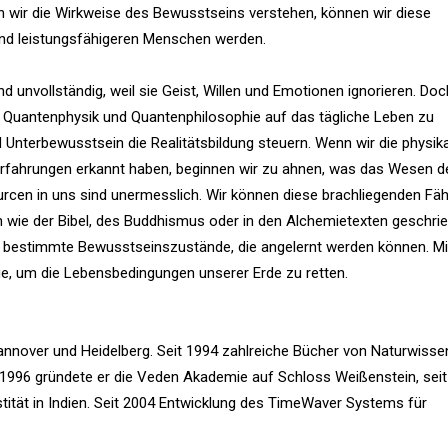
n wir die Wirkweise des Bewusstseins verstehen, können wir diese
und leistungsfähigeren Menschen werden.
d unvollständig, weil sie Geist, Willen und Emotionen ignorieren. Do
 Quantenphysik und Quantenphilosophie auf das tägliche Leben zu
d Unterbewusstsein die Realitätsbildung steuern. Wenn wir die physika
serfahrungen erkannt haben, beginnen wir zu ahnen, was das Wesen d
rcen in uns sind unermesslich. Wir können diese brachliegenden Fäh
ten wie der Bibel, des Buddhismus oder in den Alchemietexten geschri
d bestimmte Bewusstseinszustände, die angelernt werden können. Mit
ge, um die Lebensbedingungen unserer Erde zu retten.
annover und Heidelberg. Seit 1994 zahlreiche Bücher von Naturwiss
 1996 gründete er die Veden Akademie auf Schloss Weißenstein, seit
ität in Indien. Seit 2004 Entwicklung des TimeWaver Systems für