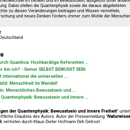
igmenwechsel im Denken und im Bewusstsein, ausgelöst unter ande
ng. Dabei stellen die Quantenphysik sowie die daraus abgeleiteten
chte zu diesen Veränderungen beitragen und Wissen vermitteln,
orschung und neues Denken fördern, immer zum Wohle der Mensche
t
 Deutschland
ns
rch Quantica: Hochkarätige Referenten ...
r bin ich? - Seiner SELBST BEWUSST SEIN
international die universellen ...
bild: Menschheit im Wandel!
in: Menschliches Bewusstsein und ...
Quantenphysik: Bewusstsein und innere ...
gen der Quantenphysik: Bewusstsein und innere Freiheit
" unte
iftliche Erlaubnis des Autors. Autor der Pressemeldung "
Naturwisse
H
, vertreten durch Klaus-Dieter Hofmann Dirk Getrost.