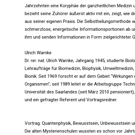
Jahrzehnten eine Koryphäe der ganzheitlichen Medizin 
bezieht seine Zuhörer äußerst aktiv mit ein, zeigt, wie 
aus seiner eigenen Praxis. Die Selbstheilungsmethode wi
schmerzlose, energetische Informationsportionen ab un
ihm und senden Informationen in Form zielgerichteter
Ulrich Warnke
Dr. rer. nat. Ulrich Warnke, Jahrgang 1945, studierte Bio
Lehraufträge für Biomedizin, Biophysik, Umweltmedizin
Bionik. Seit 1969 forscht er auf dem Gebiet "Wirkungen 
Organismen"; seit 1989 leitet er die Arbeitsgruppe Tec
Universität des Saarlandes (seit März 2010 pensioniert),
und ein gefragter Referent und Vortragsredner.
Vortrag: Quantenphysik, Bewusstsein, Unbewusstsein un
Die alten Mysterienschulen wussten es schon vor Jahrta