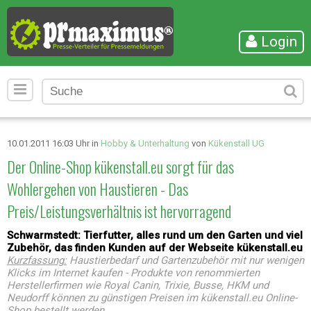
Login
10.01.2011 16:03 Uhr in
Hobby & Unterhaltung
von
Kükenstall UG
Der Online-Shop kükenstall.eu sorgt für das
Wohlergehen von Haustieren - Das
Preis/Leistungsverhältnis ist hervorragend
Schwarmstedt: Tierfutter, alles rund um den Garten und viel
Zubehör, das finden Kunden auf der Webseite kükenstall.eu
Kurzfassung:
Haustierbedarf und Gartenzubehör mit nur wenigen
Klicks im Internet kaufen - Produkte von renommierten
Herstellerfirmen wie Royal Canin, Trixie, Busse, HKM und
Neudorff können zu günstigen Preisen im kükenstall.eu Online-
Shop bestellt werden.