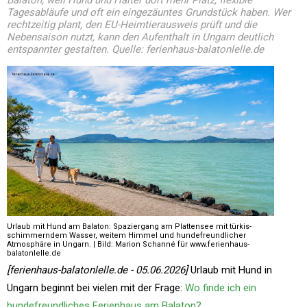
Balaton, weil Hund und Halter dort mehr Platz, flexible
Tagesabläufe und oft ein eingezäuntes Grundstück haben. Wer
rechtzeitig plant, den EU-Heimtierausweis prüft und die
Nebensaison nutzt, kann den Aufenthalt in Ungarn deutlich
entspannter gestalten. Quelle: ferienhaus-balatonlelle.de
Urlaub mit Hund am Balaton: Spaziergang am Plattensee mit türkis-
schimmerndem Wasser, weitem Himmel und hundefreundlicher
Atmosphäre in Ungarn. | Bild: Marion Schanné für www.ferienhaus-
balatonlelle.de
[ferienhaus-balatonlelle.de - 05.06.2026]
Urlaub mit Hund in
Ungarn beginnt bei vielen mit der Frage:
Wo finde ich ein
hundefreundliches Ferienhaus am Balaton?