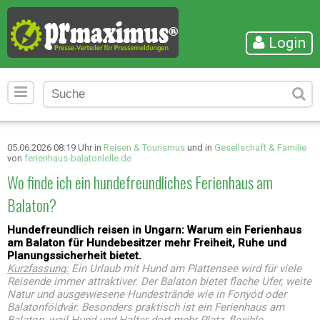
Login
05.06.2026 08:19 Uhr in
Reisen & Tourismus
und in
Gesellschaft & Familie
von
ferienhaus-balatonlelle.de
Wo finde ich ein hundefreundliches Ferienhaus am
Balaton?
Hundefreundlich reisen in Ungarn: Warum ein Ferienhaus
am Balaton für Hundebesitzer mehr Freiheit, Ruhe und
Planungssicherheit bietet.
Kurzfassung:
Ein Urlaub mit Hund am Plattensee wird für viele
Reisende immer attraktiver. Der Balaton bietet flache Ufer, weite
Natur und ausgewiesene Hundestrände wie in Fonyód oder
Balatonföldvár. Besonders praktisch ist ein Ferienhaus am