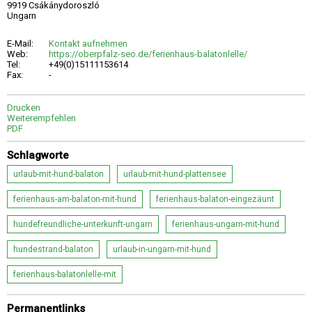
9919 Csákánydoroszló
Ungarn
E-Mail:
Kontakt aufnehmen
Web:
https://oberpfalz-seo.de/ferienhaus-balatonlelle/
Tel:
+49(0)15111153614
Fax:
-
Drucken
Weiterempfehlen
PDF
Schlagworte
urlaub-mit-hund-balaton
urlaub-mit-hund-plattensee
ferienhaus-am-balaton-mit-hund
ferienhaus-balaton-eingezäunt
hundefreundliche-unterkunft-ungarn
ferienhaus-ungarn-mit-hund
hundestrand-balaton
urlaub-in-ungarn-mit-hund
ferienhaus-balatonlelle-mit
Permanentlinks