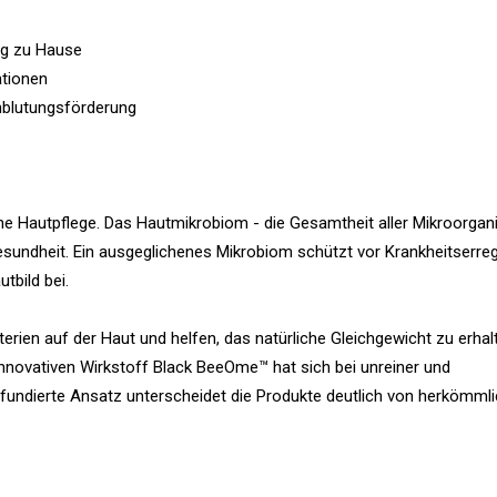
ng zu Hause
ationen
hblutungsförderung
sche Hautpflege. Das Hautmikrobiom - die Gesamtheit aller Mikroorga
gesundheit. Ein ausgeglichenes Mikrobiom schützt vor Krankheitserreg
tbild bei.
erien auf der Haut und helfen, das natürliche Gleichgewicht zu erhal
nnovativen Wirkstoff Black BeeOme™ hat sich bei unreiner und
 fundierte Ansatz unterscheidet die Produkte deutlich von herkömmli