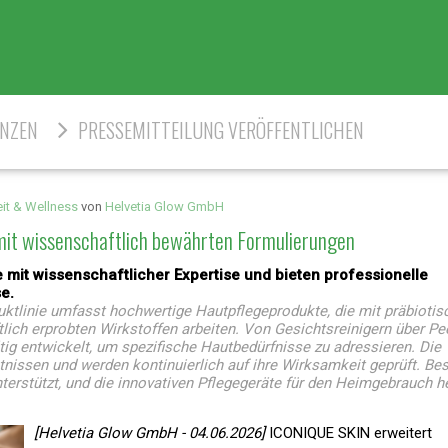
ENZEN
PRESSEMITTEILUNG VERÖFFENTLICHEN
it & Wellness
von
Helvetia Glow GmbH
mit wissenschaftlich bewährten Formulierungen
 mit wissenschaftlicher Expertise und bieten professionelle
e.
tlinie umfasst hochwertige Hautpflegeprodukte, die mit präbiotis
tlich erprobten Wirkstoffen arbeiten. Von Gesichtsreinigern über Pe
tig entwickelt, um spezifische Hautbedürfnisse zu adressieren. Die
nissen und werden kontinuierlich auf ihre Wirksamkeit geprüft. Be
terstützt, und die innovativen Pflegegeräte für den Heimgebrauch h
[Helvetia Glow GmbH - 04.06.2026]
ICONIQUE SKIN erweitert