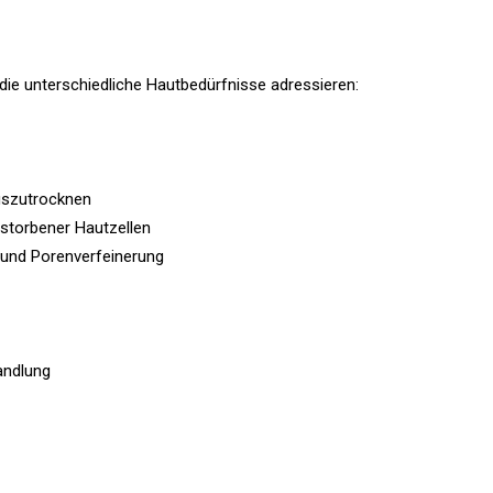
 die unterschiedliche Hautbedürfnisse adressieren:
auszutrocknen
estorbener Hautzellen
 und Porenverfeinerung
andlung