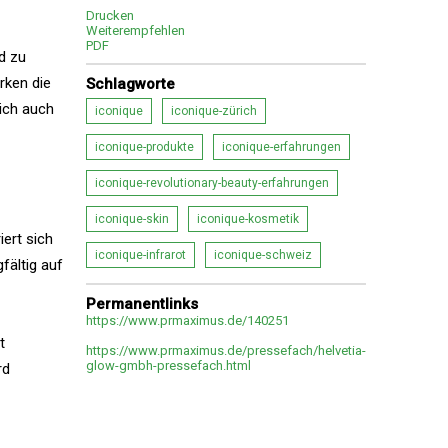
Drucken
Weiterempfehlen
PDF
d zu
rken die
Schlagworte
ich auch
iconique
iconique-zürich
iconique-produkte
iconique-erfahrungen
iconique-revolutionary-beauty-erfahrungen
iconique-skin
iconique-kosmetik
iert sich
iconique-infrarot
iconique-schweiz
fältig auf
Permanentlinks
https://www.prmaximus.de/140251
t
https://www.prmaximus.de/pressefach/helvetia-
glow-gmbh-pressefach.html
rd