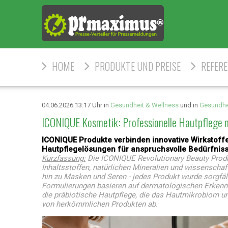
HOME
PRODUKTE UND PREISE
REFER
04.06.2026 13:17 Uhr in
Gesundheit & Wellness
und in
Gesundhe
ICONIQUE Kosmetik: Professionelle Hautpflege 
ICONIQUE Produkte verbinden innovative Wirkstoffe
Hautpflegelösungen für anspruchsvolle Bedürfniss
Kurzfassung:
Die ICONIQUE Revolutionary Beauty Produk
Inhaltsstoffen, natürlichen Mineralien und wissenschaf
hin zu Masken und Seren - jedes Produkt wurde sorgfäl
Formulierungen basieren auf dermatologischen Erkennt
die präbiotische Hautpflege, die das Hautmikrobiom un
von herkömmlichen Produkten ab.