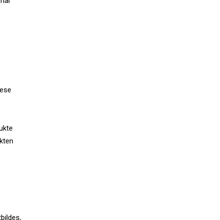
imal
iese
ukte
kten
bildes,