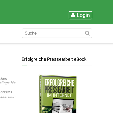
Login
Erfolgreiche Pressearbeit eBook
chen
elings bis
sonders
eben sich