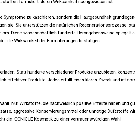
tsstoffen formuliert, deren Wirksamkeit nachgewiesen ist.
elne Symptome zu kaschieren, sondern die Hautgesundheit grundlegen
egen sie. Sie unterstützen die natürlichen Regenerationsprozesse, stä
biom. Diese wissenschaftlich fundierte Herangehensweise spiegelt s
der die Wirksamkeit der Formulierungen bestätigen.
erladen. Statt hunderte verschiedener Produkte anzubieten, konzentr
 effektiver Produkte. Jedes erfüllt einen klaren Zweck und ist sorg
ählt. Nur Wirkstoffe, die nachweislich positive Effekte haben und gu
usätze, aggressive Konservierungsmittel oder unnötige Duftstoffe wi
acht die ICONIQUE Kosmetik zu einer vertrauenswürdigen Wahl.