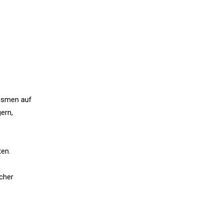
nismen auf
ern,
ten.
cher