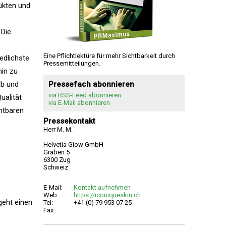
dukten und
 Die
Eine Pflichtlektüre für mehr Sichtbarkeit durch
edlichste
Pressemitteilungen.
hin zu
ab und
Pressefach abonnieren
via RSS-Feed abonnieren
ualität
via E-Mail abonnieren
chtbaren
Pressekontakt
Herr M. M.
Helvetia Glow GmbH
Graben 5
6300 Zug
Schweiz
E-Mail:
Kontakt aufnehmen
Web:
https://iconiqueskin.ch
geht einen
Tel:
+41 (0) 79 953 07 25
Fax: