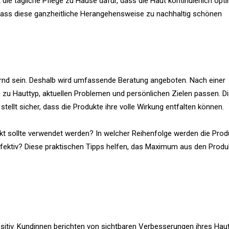
die tägliche Pflege zu Hause dafür, dass die Haut kontinuierlich opt
 dass diese ganzheitliche Herangehensweise zu nachhaltig schönen
nd sein. Deshalb wird umfassende Beratung angeboten. Nach einer
 zu Hauttyp, aktuellen Problemen und persönlichen Zielen passen. D
tellt sicher, dass die Produkte ihre volle Wirkung entfalten können.
dukt sollte verwendet werden? In welcher Reihenfolge werden die Prod
ektiv? Diese praktischen Tipps helfen, das Maximum aus den Produ
tiv. Kundinnen berichten von sichtbaren Verbesserungen ihres Haut