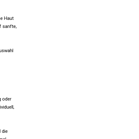
he Haut
f sanfte,
Auswahl
g oder
iduell,
 die