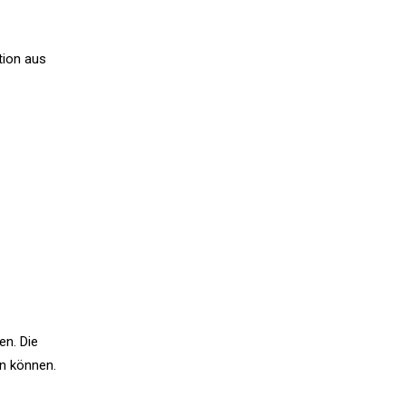
tion aus
en. Die
en können.