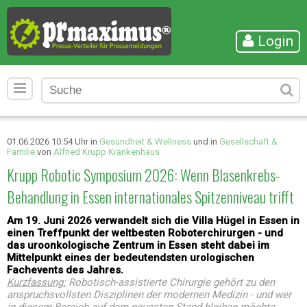
Login
01.06.2026 10:54 Uhr in
Gesundheit & Wellness
und in
Gesellschaft &
Familie
von
Alfried Krupp Krankenhaus
Krupp Robotic Symposium 2026: Wenn Blasenkrebs-
Behandlung in Essen internationales Spitzenniveau trifft
Am 19. Juni 2026 verwandelt sich die Villa Hügel in Essen in
einen Treffpunkt der weltbesten Roboterchirurgen - und
das uroonkologische Zentrum in Essen steht dabei im
Mittelpunkt eines der bedeutendsten urologischen
Fachevents des Jahres.
Kurzfassung:
Robotisch-assistierte Chirurgie gehört zu den
anspruchsvollsten Disziplinen der modernen Medizin - und wer