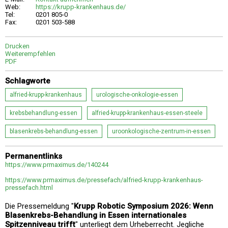
Web:
https://krupp-krankenhaus.de/
Tel:
0201 805-0
Fax:
0201 503-588
Drucken
Weiterempfehlen
PDF
Schlagworte
alfried-krupp-krankenhaus
urologische-onkologie-essen
krebsbehandlung-essen
alfried-krupp-krankenhaus-essen-steele
blasenkrebs-behandlung-essen
uroonkologische-zentrum-in-essen
Permanentlinks
https://www.prmaximus.de/140244
https://www.prmaximus.de/pressefach/alfried-krupp-krankenhaus-
pressefach.html
Die Pressemeldung "
Krupp Robotic Symposium 2026: Wenn
Blasenkrebs-Behandlung in Essen internationales
Spitzenniveau trifft
" unterliegt dem Urheberrecht. Jegliche