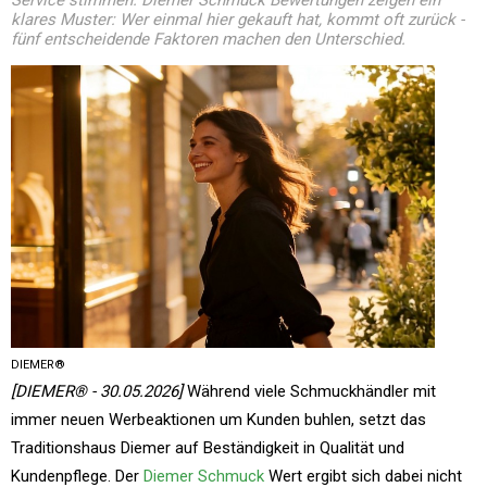
Service stimmen. Diemer Schmuck Bewertungen zeigen ein
klares Muster: Wer einmal hier gekauft hat, kommt oft zurück -
fünf entscheidende Faktoren machen den Unterschied.
DIEMER®
[DIEMER® - 30.05.2026]
Während viele Schmuckhändler mit
immer neuen Werbeaktionen um Kunden buhlen, setzt das
Traditionshaus Diemer auf Beständigkeit in Qualität und
Kundenpflege. Der
Diemer Schmuck
Wert ergibt sich dabei nicht