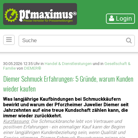
Login
30.05.2026 12:35 Uhr in
Handel & Dienstleistungen
und in
Gesellschaft &
Familie
von
DIEMER®
Diemer Schmuck Erfahrungen: 5 Gründe, warum Kunden
wieder kaufen
Was langjährige Kaufbindungen bei Schmuckkäufern
bewirkt und warum der Pforzheimer Juwelier Diemer seit
Jahrzehnten auf eine treue Kundschaft zählen kann, die
immer wieder zurückkehrt.
Kurzfassung:
Die Schmuckbranche lebt von Vertrauen und
positiven Erfahrungen - ein einmaliger Kauf kann der Beginn
einer langjährigen Kundenbeziehung sein, wenn Qualität und