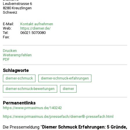
Leubernstrasse 6
8280 Kreuzlingen
Schweiz
E-Mail:
Kontakt aufnehmen
Web:
https://diemer.de/
Tel:
06021 5070080
Fax:
Drucken
Weiterempfehlen
PDF
Schlagworte
diemer-schmuck
diemer-schmuck-erfahrungen
diemer-schmuck-bewertungen
diemer
Permanentlinks
https://www.prmaximus.de/140242
https://www.prmaximus.de/pressefach/diemer®-pressefach.html
Die Pressemeldung "
Diemer Schmuck Erfahrungen: 5 Gründe,