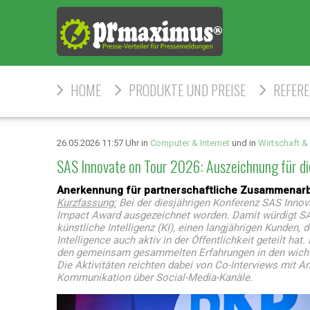
HOME
PRODUKTE UND PREISE
REFER
26.05.2026 11:57 Uhr in
Computer & Internet
und in
Wirtschaft &
SAS Innovate on Tour 2026: Auszeichnung für 
Anerkennung für partnerschaftliche Zusammenarbei
Kurzfassung:
Bei der diesjährigen Konferenz SAS Innov
Impact Award ausgezeichnet worden. Damit würdigt SAS
künstliche Intelligenz (KI), einen langjährigen Kunde
Intelligence auch aktiv in der Öffentlichkeit geteilt h
den gemeinsam gesammelten Erfahrungen in den wichti
Die Aktivitäten reichten dabei von Co-Interviews mit An
Kommunikation über Social-Media-Kanäle.