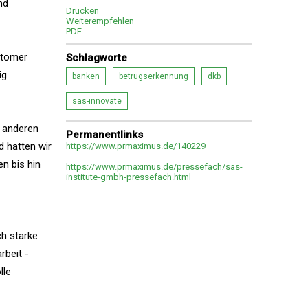
nd
Drucken
Weiterempfehlen
PDF
stomer
Schlagworte
ig
banken
betrugserkennung
dkb
sas-innovate
t anderen
Permanentlinks
d hatten wir
https://www.prmaximus.de/140229
n bis hin
https://www.prmaximus.de/pressefach/sas-
institute-gmbh-pressefach.html
ch starke
rbeit -
lle