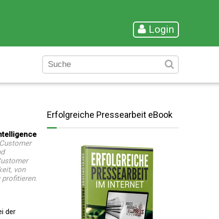
Login
Erfolgreiche Pressearbeit eBook
telligence
m Customer
nd
 Customer
eit, von
rofitieren.
i der