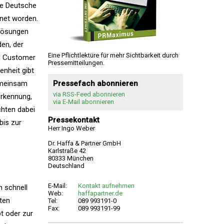
ie Deutsche
net worden.
 Lösungen
den, der
Eine Pflichtlektüre für mehr Sichtbarkeit durch
d Customer
Pressemitteilungen.
fenheit gibt
emeinsam
Pressefach abonnieren
via RSS-Feed abonnieren
erkennung,
via E-Mail abonnieren
chten dabei
Pressekontakt
bis zur
Herr Ingo Weber
Dr. Haffa & Partner GmbH
Karlstraße 42
80333 München
Deutschland
E-Mail:
Kontakt aufnehmen
 schnell
Web:
haffapartner.de
rten
Tel:
089 993191-0
Fax:
089 993191-99
t oder zur