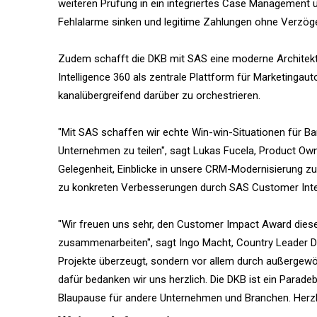
weiteren Prüfung in ein integriertes Case Management ü
Fehlalarme sinken und legitime Zahlungen ohne Verzöge
Zudem schafft die DKB mit SAS eine moderne Architektu
Intelligence 360 als zentrale Plattform für Marketinga
kanalübergreifend darüber zu orchestrieren.
"Mit SAS schaffen wir echte Win-win-Situationen für Ban
Unternehmen zu teilen", sagt Lukas Fucela, Product Ow
Gelegenheit, Einblicke in unsere CRM-Modernisierung zu
zu konkreten Verbesserungen durch SAS Customer Intel
"Wir freuen uns sehr, den Customer Impact Award diese
zusammenarbeiten", sagt Ingo Macht, Country Leader De
Projekte überzeugt, sondern vor allem durch außergew
dafür bedanken wir uns herzlich. Die DKB ist ein Paradeb
Blaupause für andere Unternehmen und Branchen. Herz