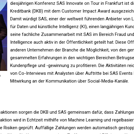
diesjährigen Konferenz SAS Innovate on Tour in Frankfurt ist d
Kreditbank (DKB) mit dem Customer Impact Award ausgezeich
Damit würdigt SAS, einer der weltweit führenden Anbieter von
für Daten und künstliche Intelligenz (KI), einen langjährigen Kun
seine fachliche Zusammenarbeit mit SAS im Bereich Fraud un
Intelligence auch aktiv in der Öffentlichkeit geteilt hat. Diese Of
anderen Unternehmen der Branche die Möglichkeit, von den g
gesammelten Erfahrungen in den wichtigen Bereichen Betrugs
Kundenpflege und -gewinnung zu profitieren. Die Aktivitäten rei
von Co-Interviews mit Analysten über Auftritte bei SAS Events 
n
Mitwirkung an der Kommunikation über Social-Media-Kanäle.
saktionen sorgen die DKB und SAS gemeinsam dafür, dass Zahlungen
aktion wird in Echtzeit mithilfe von Machine Learning und regelbasie
e Risiken geprüft. Auffällige Zahlungen werden automatisch gestopp