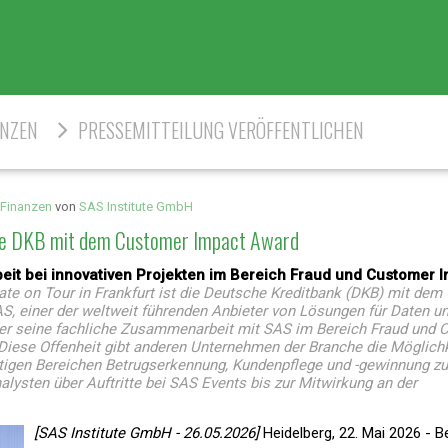
ENZEN
PRESSEMITTEILUNG VERÖFFENTLICHEN
 Finanzen
von
SAS Institute GmbH
die DKB mit dem Customer Impact Award
t bei innovativen Projekten im Bereich Fraud und Customer In
ate on Tour in Frankfurt ist die Deutsche Kreditbank (DKB) mit de
, einer der weltweit führenden Anbieter von Lösungen für Daten u
n, der seine fachliche Zusammenarbeit mit SAS im Bereich Fraud und
at. Diese Offenheit gibt anderen Unternehmen der Branche die Möglichk
gen Bereichen Betrugserkennung, Kundenpflege und -gewinnung zu p
alysten über Auftritte bei SAS Events bis zur Mitwirkung an der
[SAS Institute GmbH - 26.05.2026]
Heidelberg, 22. Mai 2026 - Be