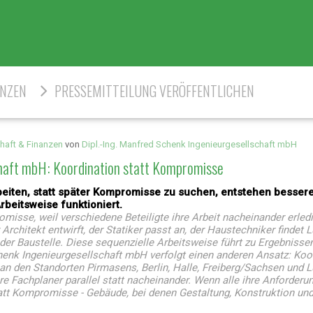
ENZEN
PRESSEMITTEILUNG VERÖFFENTLICHEN
haft & Finanzen
von
Dipl.-Ing. Manfred Schenk Ingenieurgesellschaft mbH
chaft mbH: Koordination statt Kompromisse
rbeiten, statt später Kompromisse zu suchen, entstehen besse
beitsweise funktioniert.
misse, weil verschiedene Beteiligte ihre Arbeit nacheinander erled
rchitekt entwirft, der Statiker passt an, der Haustechniker findet L
der Baustelle. Diese sequenzielle Arbeitsweise führt zu Ergebnisse
Schenk Ingenieurgesellschaft mbH verfolgt einen anderen Ansatz: Koo
n an den Standorten Pirmasens, Berlin, Halle, Freiberg/Sachsen und
ere Fachplaner parallel statt nacheinander. Wenn alle ihre Anforderu
tatt Kompromisse - Gebäude, bei denen Gestaltung, Konstruktion un