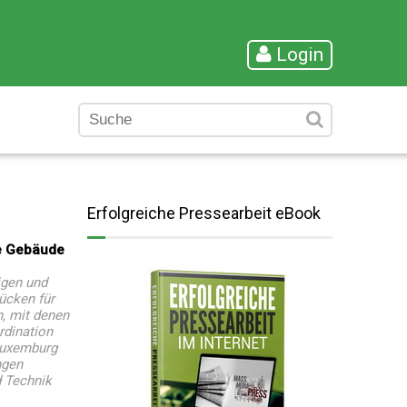
Login
Erfolgreiche Pressearbeit eBook
re Gebäude
igen und
ücken für
n, mit denen
rdination
 Luxemburg
ngen
d Technik