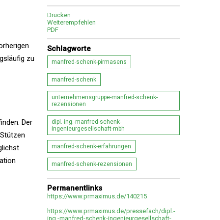
Drucken
Weiterempfehlen
PDF
orherigen
Schlagworte
gsläufig zu
manfred-schenk-pirmasens
manfred-schenk
unternehmensgruppe-manfred-schenk-
rezensionen
inden. Der
dipl.-ing.-manfred-schenk-
ingenieurgesellschaft-mbh
 Stützen
manfred-schenk-erfahrungen
lichst
ation
manfred-schenk-rezensionen
Permanentlinks
https://www.prmaximus.de/140215
https://www.prmaximus.de/pressefach/dipl.-
ing.-manfred-schenk-ingenieurgesellschaft-