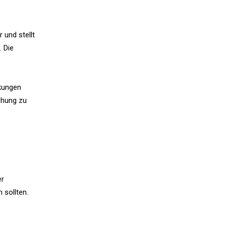
 und stellt
 Die
rkungen
chung zu
er
 sollten.