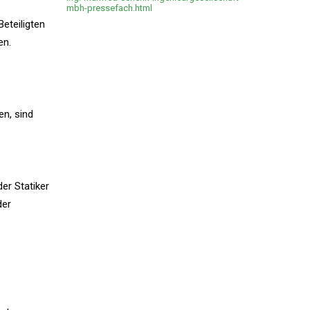
mbh-pressefach.html
eteiligten
en.
en, sind
er Statiker
der