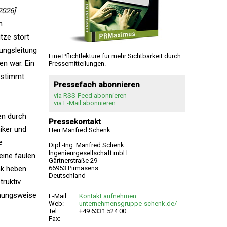
2026]
n
tze stört
tungsleitung
Eine Pflichtlektüre für mehr Sichtbarkeit durch
en war. Ein
Pressemitteilungen.
gestimmt
Pressefach abonnieren
via RSS-Feed abonnieren
via E-Mail abonnieren
en durch
Pressekontakt
iker und
Herr Manfred Schenk
e
Dipl.-Ing. Manfred Schenk
Ingenieurgesellschaft mbH
eine faulen
Gärtnerstraße 29
nk heben
66953 Pirmasens
Deutschland
truktiv
anungsweise
E-Mail:
Kontakt aufnehmen
Web:
unternehmensgruppe-schenk.de/
Tel:
+49 6331 524 00
Fax: