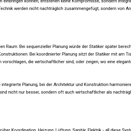
gen einbringen können, entstehen keine Kompromisse, sondern integri
d Technik werden nicht nachträglich zusammengefügt, sondern von A
reien Raum. Bei sequenzieller Planung würde der Statiker später berec
Konstruktionen. Bei koordinierter Planung sitzt der Statiker mit am T
n vorschlagen, die wirtschaftlicher sind, oder zeigen, wo eine elegan
ntegrierte Planung, bei der Architektur und Konstruktion harmoniere
d nicht nur besser, sondern oft auch wirtschaftlicher als nachträg
her Koordination. Heizung, Lüftung, Sanitär, Elektrik - all diese Sy