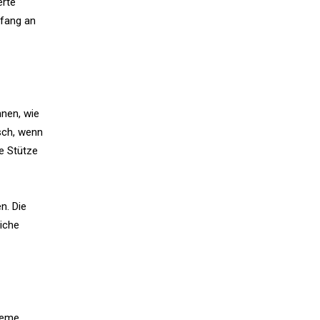
erte
nfang an
hnen, wie
isch, wenn
te Stütze
n. Die
liche
steme