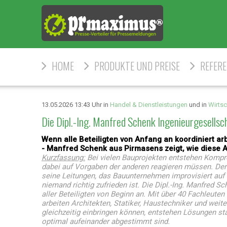
HOME
PRODUKTE UND PREISE
REFER
13.05.2026 13:43 Uhr in
Handel & Dienstleistungen
und in
Wirtsc
Die Dipl.-Ing. Manfred Schenk Ingenieurgesells
Wenn alle Beteiligten von Anfang an koordiniert a
- Manfred Schenk aus Pirmasens zeigt, wie diese Ar
Kurzfassung:
Bei vielen Bauprojekten entstehen Kompro
dabei auf Vorgaben der anderen reagieren müssen. Der A
seine Leitungen, das Bauunternehmen improvisiert auf 
niemand richtig zufrieden ist. Die Dipl.-Ing. Manfred 
aller Beteiligten von Beginn an. Mit über 40 Fachleute
arbeiten Architekten, Statiker, Haustechniker und weit
gleichzeitig einbringen können, entstehen Lösungen s
optimal aufeinander abgestimmt sind.