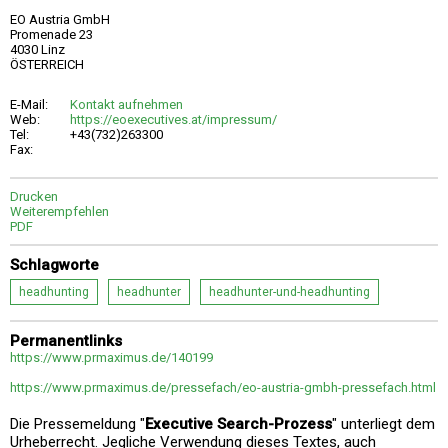
EO Austria GmbH
Promenade 23
4030 Linz
ÖSTERREICH
E-Mail:
Kontakt aufnehmen
Web:
https://eoexecutives.at/impressum/
Tel:
+43(732)263300
Fax:
Drucken
Weiterempfehlen
PDF
Schlagworte
headhunting
headhunter
headhunter-und-headhunting
Permanentlinks
https://www.prmaximus.de/140199
https://www.prmaximus.de/pressefach/eo-austria-gmbh-pressefach.html
Die Pressemeldung "
Executive Search-Prozess
" unterliegt dem
Urheberrecht. Jegliche Verwendung dieses Textes, auch