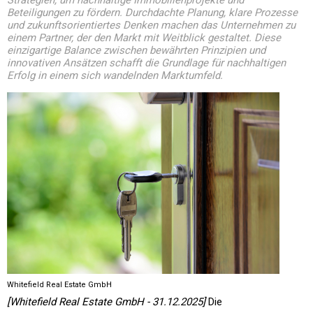
Strategien, um nachhaltige Immobilienprojekte und
Beteiligungen zu fördern. Durchdachte Planung, klare Prozesse
und zukunftsorientiertes Denken machen das Unternehmen zu
einem Partner, der den Markt mit Weitblick gestaltet. Diese
einzigartige Balance zwischen bewährten Prinzipien und
innovativen Ansätzen schafft die Grundlage für nachhaltigen
Erfolg in einem sich wandelnden Marktumfeld.
Whitefield Real Estate GmbH
[Whitefield Real Estate GmbH - 31.12.2025]
Die