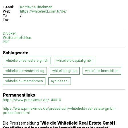
E-Mail:
Kontakt aufnehmen
Web:
https://whitefield.com.tr/de/
Tel:
/
Fax:
Drucken
Weiterempfehlen
PDF
Schlagworte
whitefield-real-estate-gmbh
whitefield-capital-gmbh
whitefield-investment-ag
whitefield-group
whitefield-immobilien
whitefield-unternehmen
aydin-tasci
Permanentlinks
https://www.prmaximus.de/140010
https://www.prmaximus.de/pressefach/whitefield-real-estate-gmbh-
pressefach.html
Die Pressemeldung "
Wie die Whitefield Real Estate GmbH