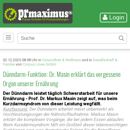
Login
02.12.2025 08:08 Uhr in
Gesundheit & Wellness
und in
Gesellschaft &
Familie
von
Corpus Linea GmbH
Dünndarm-Funktion: Dr. Masin erklärt das vergessene
Organ unserer Ernährung
Der Dünndarm leistet täglich Schwerstarbeit für unsere
Ernährung - Prof. Dr. Markus Masin zeigt auf, was beim
Kurzdarmsyndrom von dieser Leistung wegfällt.
Kurzfassung:
Der Dünndarm arbeitet meist unbemerkt als
Hochleistungsorgan der Nährstoffaufnahme. Markus Masin
erklärt die komplexen Vorgänge, die bei jedem Essen ablaufen.
Beim Kurzdarmsyndrom fällt ein Großteil dieser lebenswichtigen