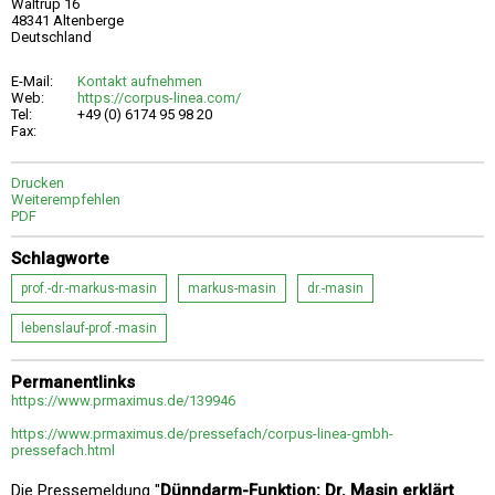
Waltrup 16
48341 Altenberge
Deutschland
E-Mail:
Kontakt aufnehmen
Web:
https://corpus-linea.com/
Tel:
+49 (0) 6174 95 98 20
Fax:
Drucken
Weiterempfehlen
PDF
Schlagworte
prof.-dr.-markus-masin
markus-masin
dr.-masin
lebenslauf-prof.-masin
Permanentlinks
https://www.prmaximus.de/139946
https://www.prmaximus.de/pressefach/corpus-linea-gmbh-
pressefach.html
Die Pressemeldung "
Dünndarm-Funktion: Dr. Masin erklärt