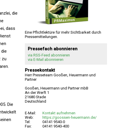
zlei, die
he
ei, dass
Eine Pflichtlektüre für mehr Sichtbarkeit durch
Dienst
Pressemitteilungen.
chen
Pressefach abonnieren
 die
via RSS-Feed abonnieren
z zu
via E-Mail abonnieren
aren.
Pressekontakt
Herr Presseteam Gooßen, Heuermann und
Partner
Gooßen, Heuermann und Partner mbB
An der Werft 1
21680 Stade
Deutschland
05. Die
ntwickelt
E-Mail:
Kontakt aufnehmen
Web:
https://goossen-heuermann.de/
seinen
Tel:
04141 9540-0
Fax:
04141 9540-400