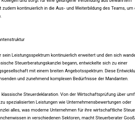
 Kollegen und sorgt für eine gelungene Verbindung aus bewährtem
rt zudem kontinuierlich in die Aus- und Weiterbildung des Teams, um
.
ntenstruktur
sein Leistungsspektrum kontinuierlich erweitert und den sich wand
ische Steuerberatungskanzlei begann, entwickelte sich zu einer
sgesellschaft mit einem breiten Angebotsspektrum. Diese Entwickl
 wachsenden und zunehmend komplexen Bedürfnisse der Mandanten.
e klassische Steuerdeklaration. Von der Wirtschaftsprüfung über u
in zu spezialisierten Leistungen wie Unternehmensbewertungen oder
anzlei alles, was moderne Unternehmen für ihre wirtschaftliche Steu
 Branchenwissen in verschiedenen Sektoren, macht Steuerberater Go