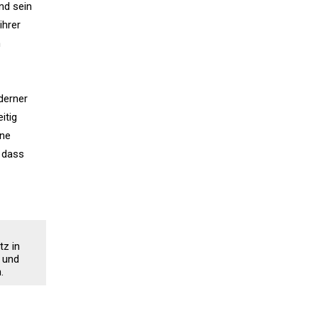
nd sein
ihrer
n
derner
itig
ine
, dass
tz in
 und
.