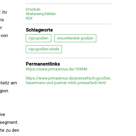
Drucken
t zu
Weiterempfehlen
PDF
ns
er
Schlagworte
 von
rigo-gooßen
steuerberater-gooßen
rigo-gooßen-stade
Permanentlinks
https://www.prmaximus.de/139943
https://www.prmaximus.de/pressefach/gooßen,
ptsitz am
heuermann-und-partner-mbb-pressefach.html
egion
ive
nsegment.
ähe zu den