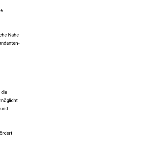
de
iche Nähe
Mandanten-
 die
rmöglicht
 und
ördert