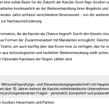
et eine solide Basis für die Zukunft der Kanzlei. Doch Rigo Gooßen u
rbeiten kontinuierlich an der Weiterentwicklung ihres Angebots und 
ommenden Jahre umfasst verschiedene Dimensionen - von der weitere
hin zur Nachwuchsförderung.
sformation, die die Kanzlei als Chance begreift. Durch den Einsatz mo
eue Formen der Zusammenarbeit mit Mandanten ermöglicht. Gleichze
res Teams, um auch künftig über das Know-how zu verfügen, das für e
n aus technologischer und fachlicher Weiterentwicklung stellt sicher
 führenden Kanzleien der Region zählen wird.
 Wirtschaftsprüfungs- und Steuerberatungsgesellschaft mit Hauptsi
eit über 50 Jahren betreut die Kanzlei mittelständische Unternehmen
n und prüfungsrelevanten Fragen - persönlich, kompetent und praxisnah
m Gooßen, Heuermann und Partner