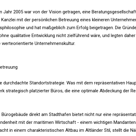
m Jahr 2005 war von der Vision getragen, eine Beratungsgesellschaf
en Kanzlei mit der persönlichen Betreuung eines kleineren Unternehme
nsphilosophie und hat maßgeblich zum Erfolg beigetragen. Die Gründ
ohne qualitative Entwicklung nicht zielführend wäre, und legten daher
 werteorientierte Unternehmenskultur.
betreuung
 die durchdachte Standortstrategie. Was mit dem repräsentativen Hau
k strategisch platzierter Büros, die eine optimale Abdeckung der R
n Bürogebäude direkt am Stadthafen bietet nicht nur eine repräsentat
undenheit mit der maritimen Wirtschaft - einem wichtigen Mandante
ht in einem charakteristischen Altbau im Altländer Stil, stellt die N