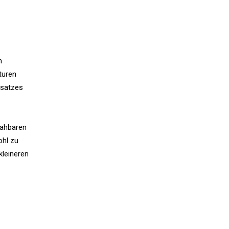
n
turen
nsatzes
nnahbaren
ohl zu
kleineren