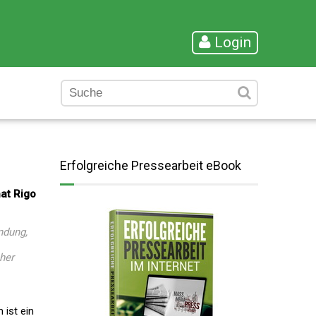
Login
Erfolgreiche Pressearbeit eBook
at Rigo
ndung,
her
ist ein