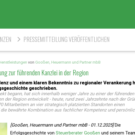
ENZEN
PRESSEMITTEILUNG VERÖFFENTLICHEN
ienstleistungen
von
Gooßen, Heuermann und Partner mbB
g zur führenden Kanzlei in der Region
lenz und einem klaren Bekenntnis zu regionaler Verankerung h
gsgeschichte geschrieben.
kt begann, hat sich innerhalb weniger Jahre zu einer der führenden
n der Region entwickelt - heute, rund zwei Jahrzehnte nach der Grü
Mitarbeitern an vier strategisch platzierten Standorten einen
die bewährte Kombination aus fachlicher Kompetenz und persönlic
[Gooßen, Heuermann und Partner mbB - 01.12.2025]
Die
Erfolgsgeschichte von
Steuerberater Gooßen
und seinem Team 