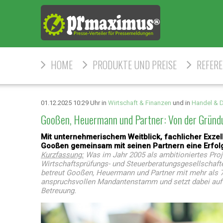
HOME
PRODUKTE UND PREISE
REFER
01.12.2025 10:29 Uhr in
Wirtschaft & Finanzen
und in
Handel & D
Gooßen, Heuermann und Partner: Von der Gründun
Mit unternehmerischem Weitblick, fachlicher Exzel
Gooßen gemeinsam mit seinen Partnern eine Erfol
Kurzfassung:
Was im Jahr 2005 als ambitioniertes Proje
Wirtschaftsprüfungs- und Steuerberatungsgesellschafte
betreut Gooßen, Heuermann und Partner mit mehr als 70 
anspruchsvollen Mandantenstamm und setzt dabei auf 
Betreuung.