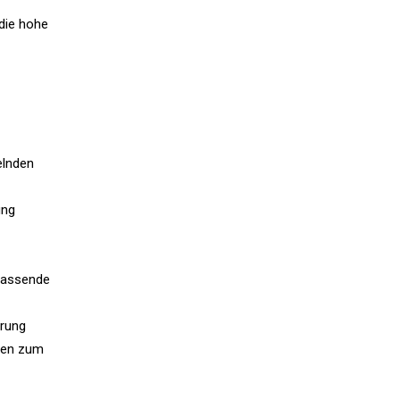
 die hohe
elnden
ung
mfassende
erung
oßen zum