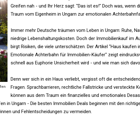
Greifen nah - und Ihr Herz sagt: "Das ist es!" Doch was, wenn d
Traum vom Eigenheim in Ungarn zur emotionalen Achterbahnfa
Immer mehr Deutsche träumen vom Leben in Ungarn: Ruhe, Nat
niedrige Lebenshaltungskosten. Doch der Immobilienkauf im A
birgt Risiken, die viele unterschätzen. Der Artikel "Haus kaufen 
Emotionale Achterbahn für Immobilien-Käufer" zeigt eindrucksv
schnell aus Euphorie Unsicherheit wird - und wie man sich davo
Denn wer sich in ein Haus verliebt, vergisst oft die entscheiden
Fragen. Sprachbarrieren, rechtliche Fallstricke und versteckte 
ufen
können aus dem Traum ein finanzielles und emotionales Desas
n in Ungarn - Die besten Immobilien Deals beginnen mit den richtig
gewinnen und Fehlentscheidungen zu vermeiden.