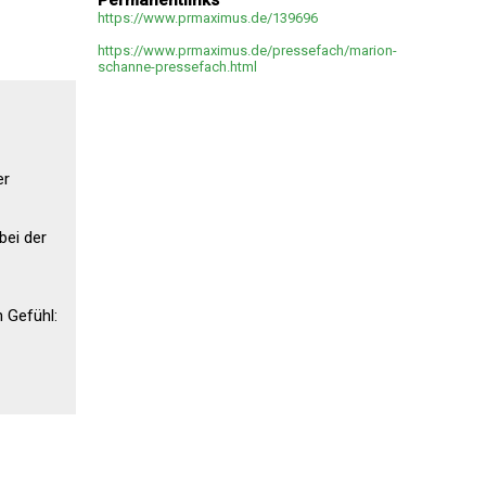
Permanentlinks
https://www.prmaximus.de/139696
https://www.prmaximus.de/pressefach/marion-
schanne-pressefach.html
er
bei der
n Gefühl: