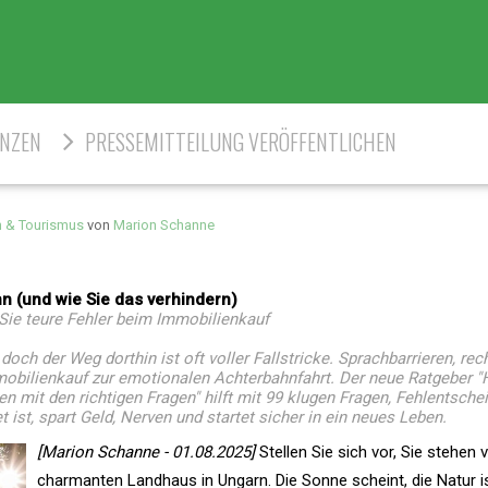
ENZEN
PRESSEMITTEILUNG VERÖFFENTLICHEN
n & Tourismus
von
Marion Schanne
 (und wie Sie das verhindern)
Sie teure Fehler beim Immobilienkauf
ch der Weg dorthin ist oft voller Fallstricke. Sprachbarrieren, rech
obilienkauf zur emotionalen Achterbahnfahrt. Der neue Ratgeber 
n mit den richtigen Fragen" hilft mit 99 klugen Fragen, Fehlentsche
 ist, spart Geld, Nerven und startet sicher in ein neues Leben.
[Marion Schanne - 01.08.2025]
Stellen Sie sich vor, Sie stehen 
charmanten Landhaus in Ungarn. Die Sonne scheint, die Natur 