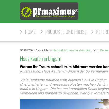
HOME
PRODUKTE UND PREISE
REFER
01.08.2025 17:49 Uhr in
Handel & Dienstleistungen
und in
Reise
Haus kaufen in Ungarn
Warum Ihr Traum schnell zum Albtraum werden kann
Kurzfassung:
Haus-kaufen-in-Ungarn.de: So vermeiden 
Viele Deutsche träumen vom eigenen Haus in Ungarn - do
Unsicherheiten und versteckte Kosten machen den Imm
kaufen in Ungarn - Die besten Immobilien Deals beginne
vermeiden und Klarheit zu gewinnen. Wer gut vorbereitet