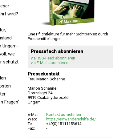
ieser
hrt wird?
ur,
Eine Pflichtlektüre für mehr Sichtbarkeit durch
usland
Pressemitteilungen.
in Ungarn -
Pressefach abonnieren
oll, wie
via RSS-Feed abonnieren
r schützt.
via E-Mail abonnieren
Pressekontakt
den
Frau Marion Schanne
Kosten
Marion Schanne
Doszaliget 24
ter
9919 Csákánydoroszló
en Fragen"
Ungarn
E-Mail:
Kontakt aufnehmen
Web:
https://einwandererhilfe.de/
Tel:
+49(0)15111153614
Fax:
-