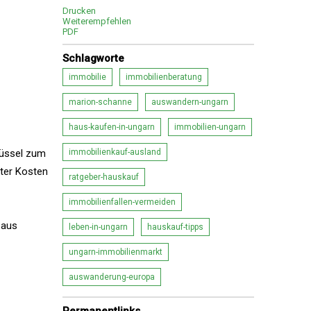
Drucken
Weiterempfehlen
PDF
Schlagworte
immobilie
immobilienberatung
marion-schanne
auswandern-ungarn
haus-kaufen-in-ungarn
immobilien-ungarn
lüssel zum
immobilienkauf-ausland
kter Kosten
ratgeber-hauskauf
immobilienfallen-vermeiden
 aus
leben-in-ungarn
hauskauf-tipps
ungarn-immobilienmarkt
auswanderung-europa