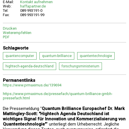
E-Mail:
Kontakt aufnehmen
Web:
haffapartner.de
Tel:
089 993191-0
Fax:
089 993191-99
Drucken
Weiterempfehlen
PDF
Schlagworte
quantencomputer
quantum-brilliance
quantentechnologie
hightech-agenda-deutschland
forschungsministerium
Permanentlinks
https://www.prmaximus.de/139694
https://www.prmaximus.de/pressefach/quantum-brilliance-gmbh-
pressefach.html
Die Pressemeldung "
Quantum Brilliance Europachef Dr. Mark
Mattingley-Scott: "Hightech Agenda Deutschland ist
wichtiges Signal für Innovation und Kommerzialisierung von
Quantentechnologie"
" unterliegt dem Urheberrecht. Jegliche