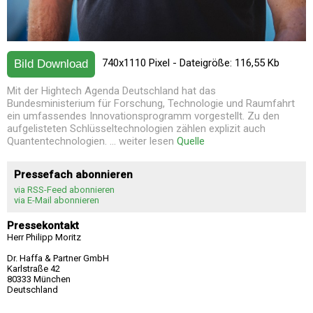
740x1110 Pixel - Dateigröße: 116,55 Kb
Bild Download
Mit der Hightech Agenda Deutschland hat das
Bundesministerium für Forschung, Technologie und Raumfahrt
ein umfassendes Innovationsprogramm vorgestellt. Zu den
aufgelisteten Schlüsseltechnologien zählen explizit auch
Quantentechnologien. ... weiter lesen
Quelle
Pressefach abonnieren
via RSS-Feed abonnieren
via E-Mail abonnieren
Pressekontakt
Herr Philipp Moritz
Dr. Haffa & Partner GmbH
Karlstraße 42
80333 München
Deutschland