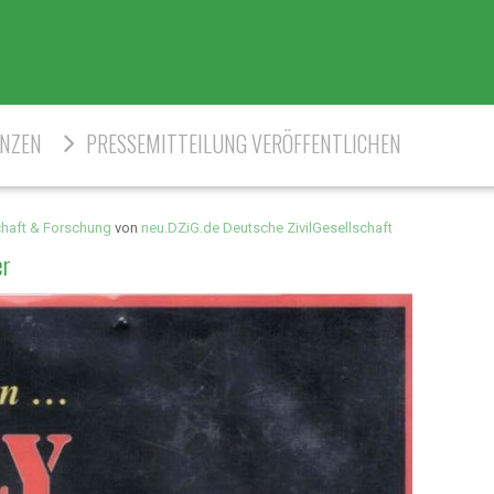
ENZEN
PRESSEMITTEILUNG VERÖFFENTLICHEN
haft & Forschung
von
neu.DZiG.de Deutsche ZivilGesellschaft
er