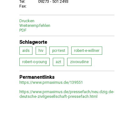
Tel:
09273 - 501 2493
Fax:
Drucken
Weiterempfehlen
PDF
Schlagworte
aids
hiv
pcr-test
robert-e-willner
robert-o-young
azt
zivovudine
Permanentlinks
https://www.prmaximus.de/139551
https://www.prmaximus.de/pressefach/neu.dzig.de-
deutsche-zivilgesellschaft-pressefach.html