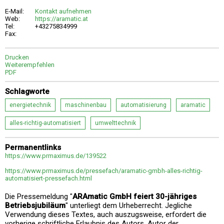
E-Mail:
Kontakt aufnehmen
Web:
https://aramatic.at
Tel:
+43275834999
Fax:
Drucken
Weiterempfehlen
PDF
Schlagworte
energietechnik
maschinenbau
automatisierung
aramatic
alles-richtig-automatisiert
umwelttechnik
Permanentlinks
https://www.prmaximus.de/139522
https://www.prmaximus.de/pressefach/aramatic-gmbh-alles-richtig-
automatisiert-pressefach.html
Die Pressemeldung "
ARAmatic GmbH feiert 30-jähriges
Betriebsjubiläum
" unterliegt dem Urheberrecht. Jegliche
Verwendung dieses Textes, auch auszugsweise, erfordert die
vorherige schriftliche Erlaubnis des Autors. Autor der