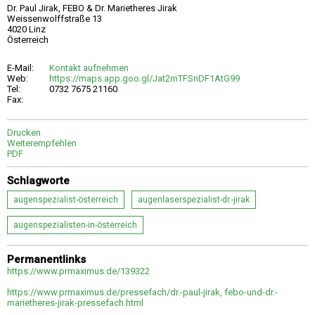
Dr. Paul Jirak, FEBO & Dr. Marietheres Jirak
Weissenwolffstraße 13
4020 Linz
Österreich
E-Mail:
Kontakt aufnehmen
Web:
https://maps.app.goo.gl/Jat2mTFSnDF1AtG99
Tel:
0732 7675 21160
Fax:
Drucken
Weiterempfehlen
PDF
Schlagworte
augenspezialist-österreich
augenlaserspezialist-dr.-jirak
augenspezialisten-in-österreich
Permanentlinks
https://www.prmaximus.de/139322
https://www.prmaximus.de/pressefach/dr.-paul-jirak, febo-und-dr.-
marietheres-jirak-pressefach.html