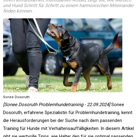
ihrem einfühlsamen, individuellen Ansatz zeigt sie, wie Mensch
und Hund Schritt für Schritt zu einem harmonischen Miteinander
finden können.
Sonee Dosoruth
[Sonee Dosoruth Problemhundetraining - 22.09.2024]
Sonee
Dosoruth, erfahrene Spezialistin für Problemhundetraining, kennt
die Herausforderungen bei der Suche nach dem passenden
Training für Hunde mit Verhaltensauffälligkeiten. In diesem Artikel
gibt sie wertvolle Tipps, wie Halter den für sie optimal passenden