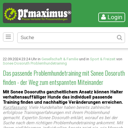
Login
22.09.2024 23:24 Uhr in
Gesellschaft & Familie
und in
Sport & Freizeit
von
Sonee Dosoruth Problemhundetraining
Das passende Problemhundetraining mit Sonee Dosoruth
finden - der Weg zum entspannten Miteinander
Mit Sonee Dosoruths ganzheitlichem Ansatz können Halter
verhaltensauffälliger Hunde das individuell passende
Training finden und nachhaltige Veränderungen erreichen.
Kurzfassung:
Viele Hundehalter haben bereits zahlreiche
erfolglose Trainingserfahrungen mit ihrem Problemhund
gemacht. Expertin Sonee Dosoruth erklärt, worauf es bei der
Suche nach dem richtigen Problemhundetraining ankommt. Mit