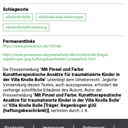
Schlagworte
villa-knolle-bolle
villa-knolle-bolle-erfahrungen
villa-knolle-bolle-erfahrung
Permanentlinks
https://www.prmaximus.de/139160
https://www.prmaximus.de/pressefach/villa-knolle-bolle-[träger-
regenbogen-gug-haftungsbeschränkt-]-pressefach.html
Die Pressemeldung "
Mit Pinsel und Farbe:
Kunsttherapeutische Ansätze für traumatisierte Kinder in
der Villa Knolle Bolle
" unterliegt dem Urheberrecht. Jegliche
Verwendung dieses Textes, auch auszugsweise, erfordert die
vorherige schriftliche Erlaubnis des Autors. Autor der
Pressemeldung "
Mit Pinsel und Farbe: Kunsttherapeutische
Ansätze für traumatisierte Kinder in der Villa Knolle Bolle
"
ist
Villa Knolle Bolle [Träger: Regenbogen gUG
(haftungsbeschränkt)]
, vertreten durch J. K..
/
/
/
Startseite
Impressum
Referenzen