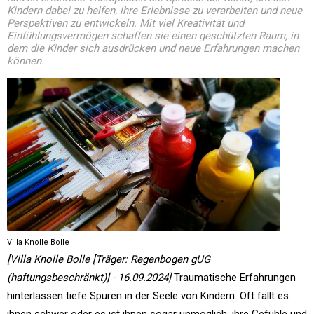
Kindern dabei zu helfen, ihre Erlebnisse zu verarbeiten und neue
Perspektiven zu entwickeln. Mit viel Kreativität und
Einfühlungsvermögen schaffen sie einen geschützten Raum, in
dem die Kinder sich ausdrücken und neue Erfahrungen machen
können.
Villa Knolle Bolle
[Villa Knolle Bolle [Träger: Regenbogen gUG
(haftungsbeschränkt)] - 16.09.2024]
Traumatische Erfahrungen
hinterlassen tiefe Spuren in der Seele von Kindern. Oft fällt es