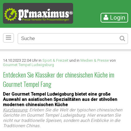
Login
14.10.2023 22:04 Uhr in
Sport & Freizeit
und in
Medien & Presse
von
Gourmet Tempel Ludwigsburg
Entdecken Sie Klassiker der chinesischen Küche im
Gourmet Tempel Fang
Der Gourmet Tempel Ludwigsburg bietet eine große
Auswahl an asiatischen Spezialitäten aus der stilvollen
modernen chinesischen Küche
Kurzfassung:
Erleben Sie die Welt der typischen chinesischen
Gerichte im Gourmet Tempel Ludwigsburg. Hier erwarten Sie
nicht nur traditionelle Speisen, sondern auch Einblicke in die
Traditionen Chinas.