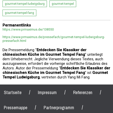
gourmet-tempel-ludwigsburg
gourmet-tempel
gourmet-tempel-fang
Permanentlinks
https://www.prmaximus.de/138550
https://www.prmaximus.de/pressefach/gourmet-tempel-ludwigsburg-
pressefach.html
Die Pressemeldung "
Entdecken Sie Klassiker der
chinesischen Küche im Gourmet Tempel Fang
" unterliegt
dem Urheberrecht. Jegliche Verwendung dieses Textes, auch
auszugsweise, erfordert die vorherige schriftliche Erlaubnis des
Autors. Autor der Pressemeldung "
Entdecken Sie Klassiker der
chinesischen Küche im Gourmet Tempel Fang
" ist
Gourmet
Tempel Ludwigsburg
, vertreten durch Yang Mi Fang.
/
/
/
Startseite
Impressum
Referenzen
/
/
Pressemappe
Partnerprogramm