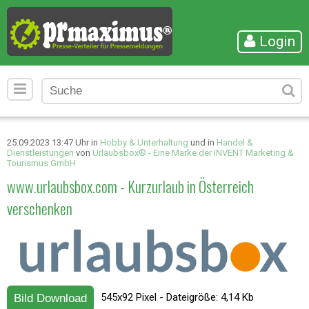
Login
25.09.2023 13:47 Uhr in
Hobby & Unterhaltung
und in
Handel &
Dienstleistungen
von
Urlaubsbox® - Eine Marke der INVENT Marketing &
Tourismus GmbH
www.urlaubsbox.com - Kurzurlaub in Österreich
verschenken
545x92 Pixel - Dateigröße: 4,14 Kb
Bild Download