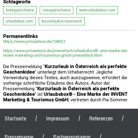
Schlagworte
hotelgutscheine
reisegutscheine
www.urlaubsbox.com
urlaubsbox.com
kurzurlaub-in-österreich
Permanentlinks
https://www.prmaximus.de/138521
https://www.prmaximus.de/pressefach/urlaubsbox®- eine-marke-der-
invent-marketing-und-tourismus-gmbh-pressefach.html
Die Pressemeldung "
Kurzurlaub in Österreich als perfekte
Geschenkidee
" unterliegt dem Urheberrecht. Jegliche
Verwendung dieses Textes, auch auszugsweise, erfordert die
vorherige schriftliche Erlaubnis des Autors. Autor der
Pressemeldung "
Kurzurlaub in Österreich als perfekte
Geschenkidee
" ist
Urlaubsbox® - Eine Marke der INVENT
Marketing & Tourismus GmbH
, vertreten durch Pia Sommer.
/
/
/
Startseite
Impressum
Referenzen
/
/
Pressemappe
Partnerprogramm