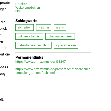
 gerade
Drucken
Weiterempfehlen
iger
PDF
Schlagworte
 die
sicherheit
webinar
gratis
blick
n.
online-sicherheit
robert-nabenhauer
mer
nabenhauer-consulting
cyberattacken
e den
nt die
Permanentlinks
https://www.prmaximus.de/138297
 dass
https://www.prmaximus.de/pressefach/nabenhauer-
consulting-pressefach.html
 Weg
lt.