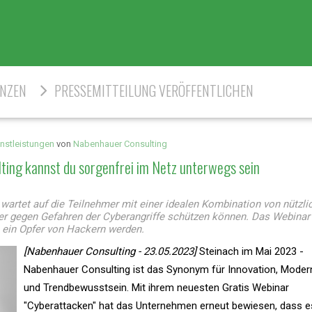
ENZEN
PRESSEMITTEILUNG VERÖFFENTLICHEN
nstleistungen
von
Nabenhauer Consulting
ting kannst du sorgenfrei im Netz unterwegs sein
wartet auf die Teilnehmer mit einer idealen Kombination von nützli
uer gegen Gefahren der Cyberangriffe schützen können. Das Webinar
e ein Opfer von Hackern werden.
[Nabenhauer Consulting - 23.05.2023]
Steinach im Mai 2023 -
Nabenhauer Consulting ist das Synonym für Innovation, Modern
und Trendbewusstsein. Mit ihrem neuesten Gratis Webinar
"Cyberattacken" hat das Unternehmen erneut bewiesen, dass 