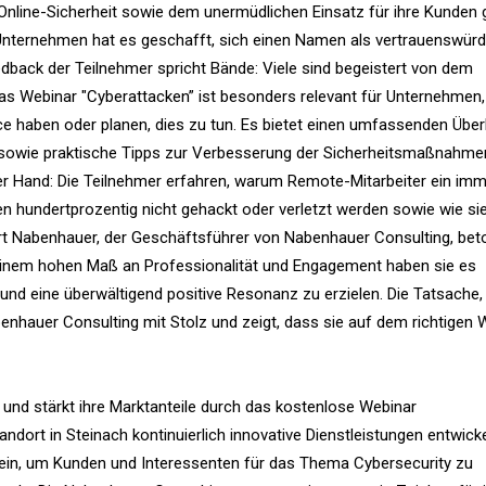
 Online-Sicherheit sowie dem unermüdlichen Einsatz für ihre Kunden
Unternehmen hat es geschafft, sich einen Namen als vertrauenswürd
dback der Teilnehmer spricht Bände: Viele sind begeistert von dem
as Webinar "Cyberattacken” ist besonders relevant für Unternehmen,
 haben oder planen, dies zu tun. Es bietet einen umfassenden Über
t sowie praktische Tipps zur Verbesserung der Sicherheitsmaßnahme
der Hand: Die Teilnehmer erfahren, warum Remote-Mitarbeiter ein im
aten hundertprozentig nicht gehackt oder verletzt werden sowie wie si
t Nabenhauer, der Geschäftsführer von Nabenhauer Consulting, beto
t einem hohen Maß an Professionalität und Engagement haben sie es
 und eine überwältigend positive Resonanz zu erzielen. Die Tatsache,
benhauer Consulting mit Stolz und zeigt, dass sie auf dem richtigen
 und stärkt ihre Marktanteile durch das kostenlose Webinar
ndort in Steinach kontinuierlich innovative Dienstleistungen entwicke
stein, um Kunden und Interessenten für das Thema Cybersecurity zu