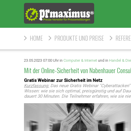
HOME
PRODUKTE UND PREISE
REFER
23.05.2023 07:00 Uhr in
Computer & Internet
und in
Handel & Die
Mit der Online-Sicherheit von Nabenhauer Consul
Gratis Webinar zur Sicherheit im Netz
Kurzfassung:
Das neue Gratis Webinar "Cyberattacken" 
Wissen: wie sie sich optimal, preisgünstig und auf Da
dauert 30 Minuten. Die Teilnehmer erfahren, wie sie ni