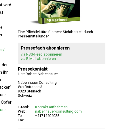
t wird.
st
le
Eine Pflichtlektüre für mehr Sichtbarkeit durch
an
Pressemitteilungen.
Pressefach abonnieren
ar/
via RSS-Feed abonnieren
via E-Mail abonnieren
t der
Pressekontakt
n ihr
Herr Robert Nabenhauer
n
Nabenhauer Consulting
acken"
Werftstrasse 3
9323 Steinach
auer
Schweiz
 Opfer
E-Mail:
Kontakt aufnehmen
uer-
Web:
nabenhauer-consulting.com
Tel:
+41714404028
Fax: