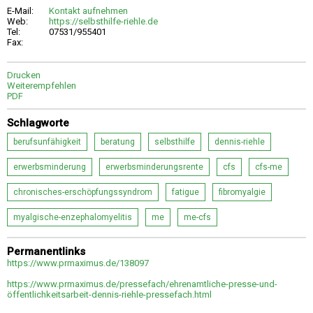
E-Mail:
Kontakt aufnehmen
Web:
https://selbsthilfe-riehle.de
Tel:
07531/955401
Fax:
Drucken
Weiterempfehlen
PDF
Schlagworte
berufsunfähigkeit
beratung
selbsthilfe
dennis-riehle
erwerbsminderung
erwerbsminderungsrente
cfs
cfs-me
chronisches-erschöpfungssyndrom
fatigue
fibromyalgie
myalgische-enzephalomyelitis
me
me-cfs
Permanentlinks
https://www.prmaximus.de/138097
https://www.prmaximus.de/pressefach/ehrenamtliche-presse-und-
öffentlichkeitsarbeit-dennis-riehle-pressefach.html