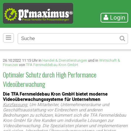
Login
26.10.2022 11:15 Uhr in
Handel & Dienstleistungen
und in
Wirtschaft &
Finanzen
von
TFA Fernmeldebau Kron GmbH
Optimaler Schutz durch High Performance
Videoüberwachung
Die TFA Fernmeldebau Kron GmbH bietet moderne
Videoüberwachungssysteme für Unternehmen
Kurzfassung:
Um Mitarbeiter, Unternehmensräume und
Geschäftsausstattung vor Einbrechern und anderen
Bedrohungen zu schützen, kümmert sich die TFA Fernmeldebau
Kron GmbH für ihre Kunden um individuelle Lösungen zur
Videoüberwachung. Die Spezialisten planen und implementieren