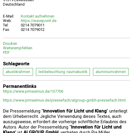
Deutschland
E-Mail:
Kontakt aufnehmen
Web:
https://wavepoint.de
Tel:
0214 7079011
Fax:
0214 7079012
Drucken
Weiterempfehlen
PDF
Schlagworte
akustikrahmen
led-beleuchtung.-raumakustik
aluminiumrahmen
Permanentlinks
https://www.prmaximus.de/137706
https://www.prmaximus.de/pressefach/algroup-gmbh-pressefach.html
Die Pressemeldung "
Innovation für Licht und Klang
" unterliegt
dem Urheberrecht. Jegliche Verwendung dieses Textes, auch
auszugsweise, erfordert die vorherige schriftliche Erlaubnis des
Autors. Autor der Pressemeldung "
Innovation für Licht und
Klang
" ist
ALGROUP GmbH
, vertreten durch Pia Müller.