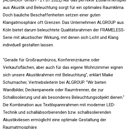
[ALGROUP GmbH - 21.07.2022]
Nur das perfekte Zusammenspiel
aus Akustik und Beleuchtung sorgt für ein optimales Raumklima.
Doch bauliche Beschaffenheiten setzen einer guten
Klangatmosphäre oft Grenzen. Das Unternehmen ALGROUP aus
Köln bietet darum beleuchtete Qualitätsrahmen der FRAMELESS-
Serie mit akustischer Wirkung, mit denen sich Licht und Klang
individuell gestalten lassen.
"Gerade für Großraumbüros, Konferenzräume oder
Verkaufsflächen, aber auch für das eigene Wohnzimmer eignen
sich unsere Akustikrahmen mit Beleuchtung", erklärt Maike
Schumacher, Vertriebsleiterin bei ALGROUP. "Wir bieten
Wandbilder, Deckenpaneele oder Raumtrenner, die zur
Schallisolierung und als besonderes Beleuchtungsobjekt dienen."
Die Kombination aus Textilspannrahmen mit moderner LED-
Technik und schallabsorbierenden bzw. schallisolierenden
Akustikvliesen ermöglicht eine optimale Gestaltung der
Raumatmosphäre.