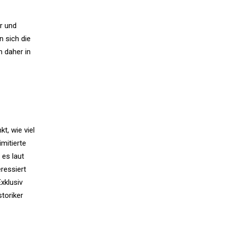
er und
n sich die
n daher in
t, wie viel
imitierte
 es laut
ressiert
xklusiv
toriker