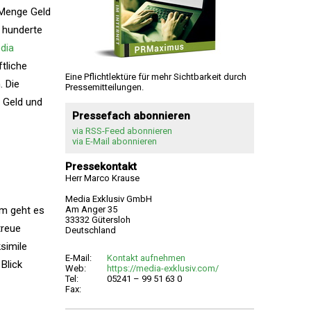
 Menge Geld
g hunderte
dia
tliche
Eine Pflichtlektüre für mehr Sichtbarkeit durch
 Die
Pressemitteilungen.
, Geld und
Pressefach abonnieren
via RSS-Feed abonnieren
via E-Mail abonnieren
Pressekontakt
Herr Marco Krause
Media Exklusiv GmbH
um geht es
Am Anger 35
33332 Gütersloh
treue
Deutschland
simile
E-Mail:
Kontakt aufnehmen
Blick
Web:
https://media-exklusiv.com/
Tel:
05241 – 99 51 63 0
Fax: