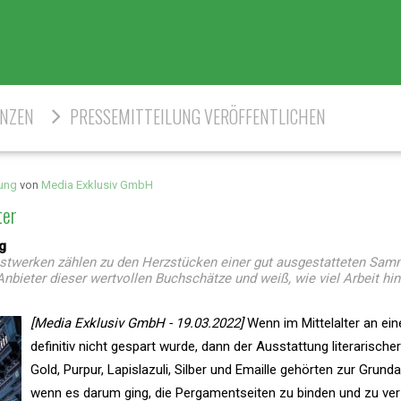
ENZEN
PRESSEMITTEILUNG VERÖFFENTLICHEN
ung
von
Media Exklusiv GmbH
ter
g
stwerken zählen zu den Herzstücken einer gut ausgestatteten Samm
Anbieter dieser wertvollen Buchschätze und weiß, wie viel Arbeit hi
[Media Exklusiv GmbH - 19.03.2022]
Wenn im Mittelalter an ei
definitiv nicht gespart wurde, dann der Ausstattung literarische
Gold, Purpur, Lapislazuli, Silber und Emaille gehörten zur Grund
wenn es darum ging, die Pergamentseiten zu binden und zu ver