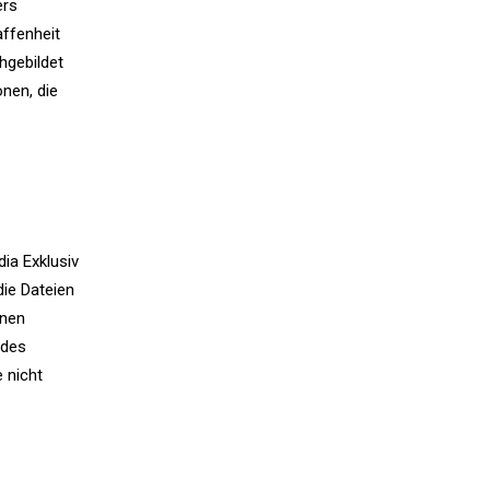
ers
ffenheit
hgebildet
nen, die
ia Exklusiv
ie Dateien
onen
 des
 nicht