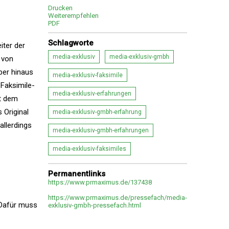
Drucken
Weiterempfehlen
PDF
Schlagworte
iter der
media-exklusiv
media-exklusiv-gmbh
 von
ber hinaus
media-exklusiv-faksimile
 Faksimile-
media-exklusiv-erfahrungen
t dem
 Original
media-exklusiv-gmbh-erfahrung
allerdings
media-exklusiv-gmbh-erfahrungen
media-exklusiv-faksimiles
Permanentlinks
https://www.prmaximus.de/137438
https://www.prmaximus.de/pressefach/media-
 Dafür muss
exklusiv-gmbh-pressefach.html