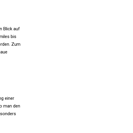
 Blick auf
miles bis
erden. Zum
naue
ng einer
 wo man den
esonders