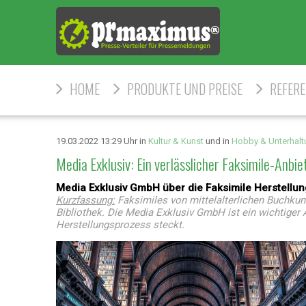
HOME
PRODUKTE UND PREISE
REFER
19.03.2022 13:29 Uhr in
Kultur & Kunst
und in
Hobby & Unterhalt
Media Exklusiv: Ein verlässlicher Faksimile-Anbie
Media Exklusiv GmbH über die Faksimile Herstellun
Kurzfassung:
Faksimiles von mittelalterlichen Buchkun
Bibliothek. Die Media Exklusiv GmbH ist ein wichtiger 
Herstellungsprozess steckt.