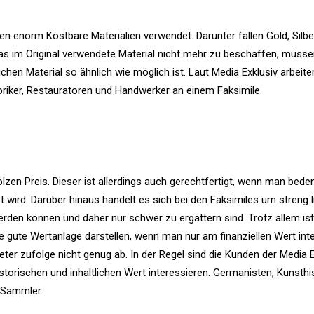
ten enorm Kostbare Materialien verwendet. Darunter fallen Gold, Silb
das im Original verwendete Material nicht mehr zu beschaffen, müsse
hen Material so ähnlich wie möglich ist. Laut Media Exklusiv arbeite
oriker, Restauratoren und Handwerker an einem Faksimile.
zen Preis. Dieser ist allerdings auch gerechtfertigt, wenn man bedenk
t wird. Darüber hinaus handelt es sich bei den Faksimiles um streng l
werden können und daher nur schwer zu ergattern sind. Trotz allem ist
e gute Wertanlage darstellen, wenn man nur am finanziellen Wert inte
ter zufolge nicht genug ab. In der Regel sind die Kunden der Media E
torischen und inhaltlichen Wert interessieren. Germanisten, Kunsthis
e Sammler.