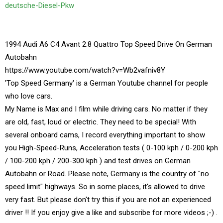
deutsche-Diesel-Pkw
1994 Audi A6 C4 Avant 2.8 Quattro Top Speed Drive On German
Autobahn
https://www.youtube.com/watch?v=Wb2vafniv8Y
'Top Speed Germany' is a German Youtube channel for people
who love cars.
My Name is Max and I film while driving cars. No matter if they
are old, fast, loud or electric. They need to be special! With
several onboard cams, I record everything important to show
you High-Speed-Runs, Acceleration tests ( 0-100 kph / 0-200 kph
/ 100-200 kph / 200-300 kph ) and test drives on German
Autobahn or Road. Please note, Germany is the country of "no
speed limit" highways. So in some places, it's allowed to drive
very fast. But please don't try this if you are not an experienced
driver !! If you enjoy give a like and subscribe for more videos ;-) .