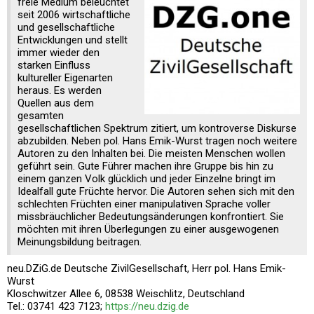
freie Medium beleuchtet
seit 2006 wirtschaftliche
und gesellschaftliche
Entwicklungen und stellt
immer wieder den
starken Einfluss
kultureller Eigenarten
heraus. Es werden
Quellen aus dem
gesamten
gesellschaftlichen Spektrum zitiert, um kontroverse Diskurse
abzubilden. Neben pol. Hans Emik-Wurst tragen noch weitere
Autoren zu den Inhalten bei. Die meisten Menschen wollen
geführt sein. Gute Führer machen ihre Gruppe bis hin zu
einem ganzen Volk glücklich und jeder Einzelne bringt im
Idealfall gute Früchte hervor. Die Autoren sehen sich mit den
schlechten Früchten einer manipulativen Sprache voller
missbräuchlicher Bedeutungsänderungen konfrontiert. Sie
möchten mit ihren Überlegungen zu einer ausgewogenen
Meinungsbildung beitragen.
neu.DZiG.de Deutsche ZivilGesellschaft, Herr pol. Hans Emik-
Wurst
Kloschwitzer Allee 6, 08538 Weischlitz, Deutschland
Tel.: 03741 423 7123;
https://neu.dzig.de