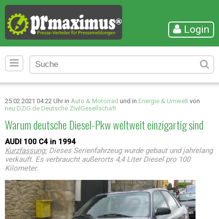
Login
25.02.2021 04:22 Uhr in
Auto & Motorrad
und in
Energie & Umwelt
von
neu.DZiG.de Deutsche ZivilGesellschaft
Warum deutsche Diesel-Pkw weltweit einzigartig sind
AUDI 100 C4 in 1994
Kurzfassung:
Dieses Serienfahrzeug wurde gebaut und jahrelang
verkauft. Es verbraucht außerorts 4,4 Liter Diesel pro 100
Kilometer.