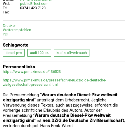
Web:
publicEffect.com
Tel:
03741 423 7123
Fax:
Drucken
Weiterempfehlen
PDF
Schlagworte
diesel-pkw
audi-100-c4
kraftstoffverbrauch
Permanentlinks
https://www.prmaximus.de/136523
https://www.prmaximus.de/pressefach/neu.dzig.de-deutsche-
zivilgesellschaft-pressefach.html
Die Pressemeldung "
Warum deutsche Diesel-Pkw weltweit
einzigartig sind
" unterliegt dem Urheberrecht. Jegliche
Verwendung dieses Textes, auch auszugsweise, erfordert die
vorherige schriftliche Erlaubnis des Autors. Autor der
Pressemeldung "
Warum deutsche Diesel-Pkw weltweit
einzigartig sind
" ist
neu.DZiG.de Deutsche ZivilGesellschaft
,
vertreten durch pol. Hans Emik-Wurst.