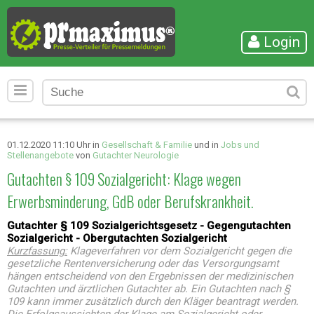
Login
01.12.2020 11:10 Uhr in
Gesellschaft & Familie
und in
Jobs und
Stellenangebote
von
Gutachter Neurologie
Gutachten § 109 Sozialgericht: Klage wegen
Erwerbsminderung, GdB oder Berufskrankheit.
Gutachter § 109 Sozialgerichtsgesetz - Gegengutachten
Sozialgericht - Obergutachten Sozialgericht
Kurzfassung:
Klageverfahren vor dem Sozialgericht gegen die
gesetzliche Rentenversicherung oder das Versorgungsamt
hängen entscheidend von den Ergebnissen der medizinischen
Gutachten und ärztlichen Gutachter ab. Ein Gutachten nach §
109 kann immer zusätzlich durch den Kläger beantragt werden.