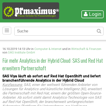
Login
16.10.2019 14:13 Uhr in
Computer & Internet
und in
Wirtschaft & Finanzen
von
SAS Institute GmbH
Für mehr Analytics in der Hybrid Cloud: SAS und Red Hat
erweitern Partnerschaft
SAS Viya läuft ab sofort auf Red Hat OpenShift und liefert
branchenführende Analytics in der Hybrid Cloud
Kurzfassung:
SAS, einer der weltweit führenden Anbieter von
Lösungen für Analytics und künstliche Intelligenz (KI), erweitert
die Partnerschaft mit Red Hat, einem der größten Open-Source-
Anbieter. Ab sofort steht damit Analytics-Technologie von SAS
auf Red Hat OpenShift, der branchenweit umfangreichsten