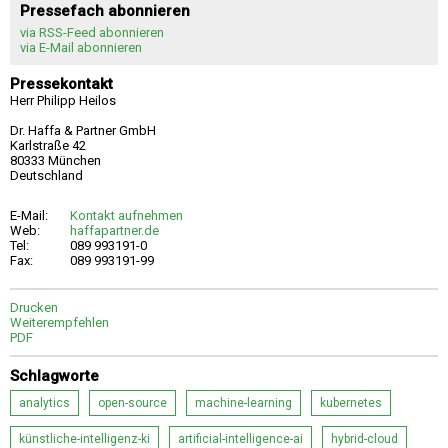
Pressefach abonnieren
via RSS-Feed abonnieren
via E-Mail abonnieren
Pressekontakt
Herr Philipp Heilos
Dr. Haffa & Partner GmbH
Karlstraße 42
80333 München
Deutschland
E-Mail:
Kontakt aufnehmen
Web:
haffapartner.de
Tel:
089 993191-0
Fax:
089 993191-99
Drucken
Weiterempfehlen
PDF
Schlagworte
analytics
open-source
machine-learning
kubernetes
künstliche-intelligenz-ki
artificial-intelligence-ai
hybrid-cloud