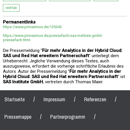
red-hat
Permanentlinks
https://www.prmaximus.de/135343
https://www.prmaximus.de/pressefach/sas-institute-gmbh-
pressefach.html
Die Pressemeldung "
Für mehr Analytics in der Hybrid Cloud:
SAS und Red Hat erweitern Partnerschaft
" unterliegt dem
Urheberrecht. Jegliche Verwendung dieses Textes, auch
auszugsweise, erfordert die vorherige schriftliche Erlaubnis des
Autors. Autor der Pressemeldung "
Für mehr Analytics in der
Hybrid Cloud: SAS und Red Hat erweitern Partnerschaft
" ist
SAS Institute GmbH
, vertreten durch Thomas Maier.
/
/
/
Startseite
Impressum
Referenzen
/
/
Pressemappe
Partnerprogramm