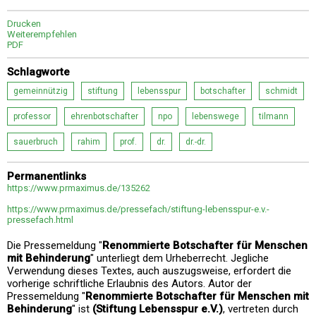
Drucken
Weiterempfehlen
PDF
Schlagworte
gemeinnützig
stiftung
lebensspur
botschafter
schmidt
professor
ehrenbotschafter
npo
lebenswege
tilmann
sauerbruch
rahim
prof.
dr.
dr.-dr.
Permanentlinks
https://www.prmaximus.de/135262
https://www.prmaximus.de/pressefach/stiftung-lebensspur-e.v.-
pressefach.html
Die Pressemeldung "
Renommierte Botschafter für Menschen
mit Behinderung
" unterliegt dem Urheberrecht. Jegliche
Verwendung dieses Textes, auch auszugsweise, erfordert die
vorherige schriftliche Erlaubnis des Autors. Autor der
Pressemeldung "
Renommierte Botschafter für Menschen mit
Behinderung
" ist
(Stiftung Lebensspur e.V.)
, vertreten durch