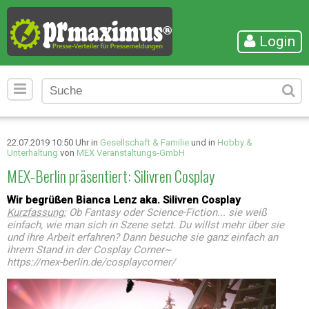
Login
22.07.2019 10:50 Uhr in
Gesellschaft & Familie
und in
Hobby &
Unterhaltung
von
MEX Veranstaltungs-GmbH
MEX-Berlin präsentiert: Silivren Cosplay
Wir begrüßen Bianca Lenz aka. Silivren Cosplay
Kurzfassung:
Ob Fantasy oder Science-Fiction... sie weiß
einfach, wie man sich in Szene setzt. Du willst mehr über sie
und ihre Arbeit erfahren? Dann besuche sie ganz einfach an
ihrem Stand in der Cosplay Corner~
https://mex-berlin.de/cosplaycorner/