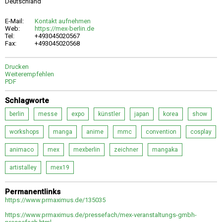
Deutschland
E-Mail:
Kontakt aufnehmen
Web:
https://mex-berlin.de
Tel:
+493045020567
Fax:
+493045020568
Drucken
Weiterempfehlen
PDF
Schlagworte
berlin
messe
expo
künstler
japan
korea
show
workshops
manga
anime
mmc
convention
cosplay
animaco
mex
mexberlin
zeichner
mangaka
artistalley
mex19
Permanentlinks
https://www.prmaximus.de/135035
https://www.prmaximus.de/pressefach/mex-veranstaltungs-gmbh-