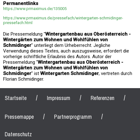
Permanentlinks
https://www.prmaximus.de/135005
https://www.prmaximus.de/pressefach/wintergarten-schmidinger-
pressefach.html
Die Pressemeldung "
Wintergartenbau aus Oberösterreich -
Wintergärten zum Wohnen und Wohlfühlen von
Schmidinger
" unterliegt dem Urheberrecht. Jegliche
Verwendung dieses Textes, auch auszugsweise, erfordert die
vorherige schriftliche Erlaubnis des Autors. Autor der
Pressemeldung "
Wintergartenbau aus Oberösterreich -
Wintergärten zum Wohnen und Wohlfühlen von
Schmidinger
" ist
Wintergarten Schmidinger
, vertreten durch
Florian Schmidinger.
/
/
/
Startseite
Impressum
Referenzen
/
/
Pressemappe
Partnerprogramm
Datenschutz