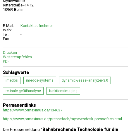
Mynewsdesk
Ritterstraße -14 12
10969 Berlin
-
E-Mail:
Kontakt aufnehmen
Web:
Tel:
-
Fax:
-
Drucken
Weiterempfehlen
PDF
Schlagworte
imedos
imedos-systems
dynamic-vessel-analyzer-3.0
retinale-gefäßanalyse
funktionsimaging
Permanentlinks
https://www.prmaximus.de/134637
https://www.prmaximus.de/pressefach/mynewsdesk-pressefach.html
Die Pressemeldung "
Bahnbrechende Technologie für die