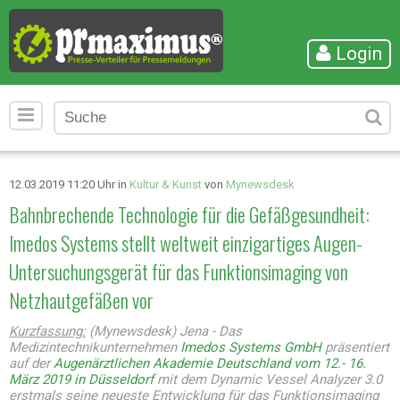
Login
12.03.2019 11:20 Uhr in
Kultur & Kunst
von
Mynewsdesk
Bahnbrechende Technologie für die Gefäßgesundheit:
Imedos Systems stellt weltweit einzigartiges Augen-
Untersuchungsgerät für das Funktionsimaging von
Netzhautgefäßen vor
Kurzfassung:
(Mynewsdesk) Jena - Das
Medizintechnikunternehmen
Imedos Systems GmbH
präsentiert
auf der
Augenärztlichen Akademie Deutschland vom 12.- 16.
März 2019 in Düsseldorf
mit dem Dynamic Vessel Analyzer 3.0
erstmals seine neueste Entwicklung für das Funktionsimaging